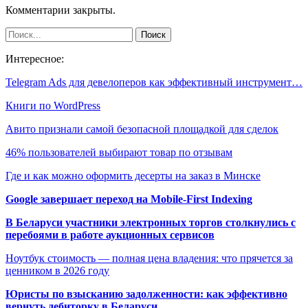
Комментарии закрыты.
Интересное:
Telegram Ads для девелоперов как эффективный инструмент…
Книги по WordPress
Авито признали самой безопасной площадкой для сделок
46% пользователей выбирают товар по отзывам
Где и как можно оформить десерты на заказ в Минске
Google завершает переход на Mobile-First Indexing
В Беларуси участники электронных торгов столкнулись с
перебоями в работе аукционных сервисов
Ноутбук стоимость — полная цена владения: что прячется за
ценником в 2026 году
Юристы по взысканию задолженности: как эффективно
вернуть дебиторку в Беларуси