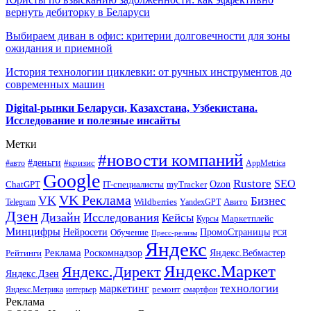
вернуть дебиторку в Беларуси
Выбираем диван в офис: критерии долговечности для зоны
ожидания и приемной
История технологии циклевки: от ручных инструментов до
современных машин
Digital-рынки Беларуси, Казахстана, Узбекистана.
Исследование и полезные инсайты
Метки
#новости компаний
#деньги
#кризис
#авто
AppMetrica
Google
Rustore
SEO
myTracker
Ozon
ChatGPT
IT-специалисты
VK Реклама
VK
Бизнес
Авито
Wildberries
Telegram
YandexGPT
Дзен
Дизайн
Исследования
Кейсы
Маркетплейс
Курсы
Минцифры
ПромоСтраницы
Нейросети
Обучение
Пресс-релизы
РСЯ
Яндекс
Реклама
Роскомнадзор
Яндекс.Вебмастер
Рейтинги
Яндекс.Маркет
Яндекс.Директ
Яндекс.Дзен
маркетинг
технологии
ремонт
Яндекс.Метрика
интерьер
смартфон
Реклама