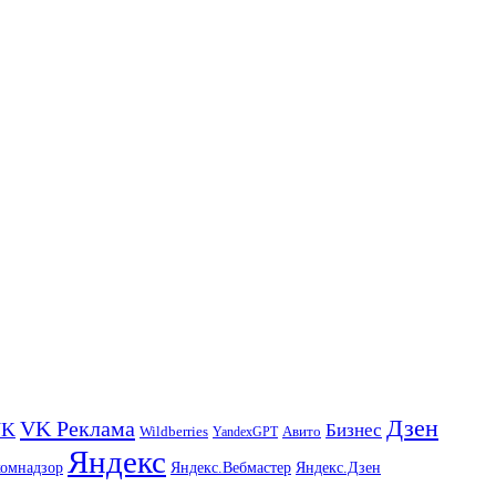
Дзен
VK Реклама
VK
Бизнес
Авито
Wildberries
YandexGPT
Яндекс
комнадзор
Яндекс.Вебмастер
Яндекс.Дзен