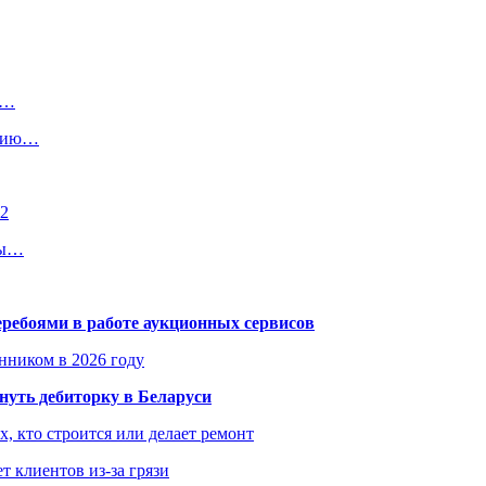
р…
ению…
22
пы…
еребоями в работе аукционных сервисов
енником в 2026 году
уть дебиторку в Беларуси
х, кто строится или делает ремонт
т клиентов из-за грязи