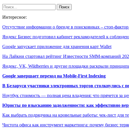
Интересное:
Отсутствие информации о бренде в поисковиках – стоп-факто
Яндекс Бизнес подготовил кабинет рекламодателей к соблюд
Google запускает приложение для хранения карт Wallet
На Лайкни стартовал рейтинг Известности SMM-компаний 20
Яндекс, VK, Wildberries и другие площадки раскрыли принци
Google завершает переход на Mobile-First Indexing
В Беларуси участники электронных торгов столкнулись с п
Ноутбук стоимость — полная цена владения: что прячется за ц
Юристы по взысканию задолженности: как эффективно верн
Как выбрать подрядчика на кровельные работы: чек-лист для те
Чистота офиса как инструмент маркетинга: почему бизнес теряе