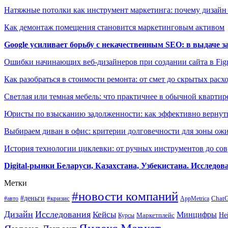
Натяжные потолки как инструмент маркетинга: почему дизайн
Как демонтаж помещения становится маркетинговым активом
Google усиливает борьбу с некачественным SEO: в выдаче 
Ошибки начинающих веб-дизайнеров при создании сайта в Fi
Как разобраться в стоимости ремонта: от смет до скрытых расх
Светлая или темная мебель: что практичнее в обычной квартир
Юристы по взысканию задолженности: как эффективно вернуть
Выбираем диван в офис: критерии долговечности для зоны ож
История технологии циклевки: от ручных инструментов до с
Digital-рынки Беларуси, Казахстана, Узбекистана. Исследо
Метки
#новости компаний
#деньги
#кризис
Chat
#авто
AppMetrica
Дизайн
Исследования
Кейсы
Минцифры
Маркетплейс
Не
Курсы