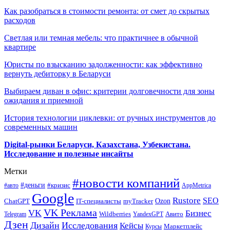
Как разобраться в стоимости ремонта: от смет до скрытых
расходов
Светлая или темная мебель: что практичнее в обычной
квартире
Юристы по взысканию задолженности: как эффективно
вернуть дебиторку в Беларуси
Выбираем диван в офис: критерии долговечности для зоны
ожидания и приемной
История технологии циклевки: от ручных инструментов до
современных машин
Digital-рынки Беларуси, Казахстана, Узбекистана.
Исследование и полезные инсайты
Метки
#новости компаний
#деньги
#кризис
#авто
AppMetrica
Google
Rustore
SEO
myTracker
Ozon
ChatGPT
IT-специалисты
VK Реклама
VK
Бизнес
Авито
Wildberries
Telegram
YandexGPT
Дзен
Дизайн
Исследования
Кейсы
Маркетплейс
Курсы