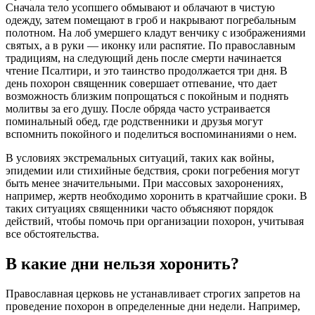
Сначала тело усопшего обмывают и облачают в чистую
одежду, затем помещают в гроб и накрывают погребальным
полотном. На лоб умершего кладут венчику с изображениями
святых, а в руки — иконку или распятие. По православным
традициям, на следующий день после смерти начинается
чтение Псалтири, и это таинство продолжается три дня. В
день похорон священник совершает отпевание, что дает
возможность близким попрощаться с покойным и поднять
молитвы за его душу. После обряда часто устраивается
поминальный обед, где родственники и друзья могут
вспомнить покойного и поделиться воспоминаниями о нем.
В условиях экстремальных ситуаций, таких как войны,
эпидемии или стихийные бедствия, сроки погребения могут
быть менее значительными. При массовых захоронениях,
например, жертв необходимо хоронить в кратчайшие сроки. В
таких ситуациях священники часто объясняют порядок
действий, чтобы помочь при организации похорон, учитывая
все обстоятельства.
В какие дни нельзя хоронить?
Православная церковь не устанавливает строгих запретов на
проведение похорон в определенные дни недели. Например,