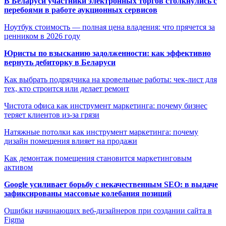
В Беларуси участники электронных торгов столкнулись с
перебоями в работе аукционных сервисов
Ноутбук стоимость — полная цена владения: что прячется за
ценником в 2026 году
Юристы по взысканию задолженности: как эффективно
вернуть дебиторку в Беларуси
Как выбрать подрядчика на кровельные работы: чек-лист для
тех, кто строится или делает ремонт
Чистота офиса как инструмент маркетинга: почему бизнес
теряет клиентов из-за грязи
Натяжные потолки как инструмент маркетинга: почему
дизайн помещения влияет на продажи
Как демонтаж помещения становится маркетинговым
активом
Google усиливает борьбу с некачественным SEO: в выдаче
зафиксированы массовые колебания позиций
Ошибки начинающих веб-дизайнеров при создании сайта в
Figma