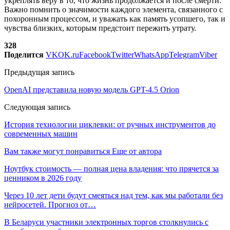
укреплять веру в то, что жизнь продолжается и после смерти.
Важно помнить о значимости каждого элемента, связанного с
похоронным процессом, и уважать как память усопшего, так и
чувства близких, которым предстоит пережить утрату.
328
Поделится
VK
OK.ru
Facebook
Twitter
WhatsApp
Telegram
Viber
Предыдущая запись
OpenAI представила новую модель GPT-4.5 Orion
Следующая запись
История технологии циклевки: от ручных инструментов до
современных машин
Вам также могут понравиться
Еще от автора
Ноутбук стоимость — полная цена владения: что прячется за
ценником в 2026 году
Через 10 лет дети будут смеяться над тем, как мы работали без
нейросетей. Прогноз от…
В Беларуси участники электронных торгов столкнулись с