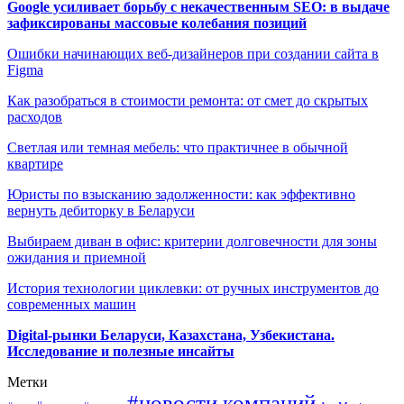
Google усиливает борьбу с некачественным SEO: в выдаче
зафиксированы массовые колебания позиций
Ошибки начинающих веб-дизайнеров при создании сайта в
Figma
Как разобраться в стоимости ремонта: от смет до скрытых
расходов
Светлая или темная мебель: что практичнее в обычной
квартире
Юристы по взысканию задолженности: как эффективно
вернуть дебиторку в Беларуси
Выбираем диван в офис: критерии долговечности для зоны
ожидания и приемной
История технологии циклевки: от ручных инструментов до
современных машин
Digital-рынки Беларуси, Казахстана, Узбекистана.
Исследование и полезные инсайты
Метки
#новости компаний