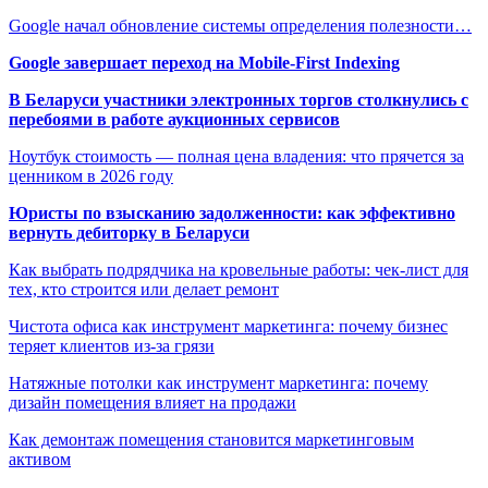
Google начал обновление системы определения полезности…
Google завершает переход на Mobile-First Indexing
В Беларуси участники электронных торгов столкнулись с
перебоями в работе аукционных сервисов
Ноутбук стоимость — полная цена владения: что прячется за
ценником в 2026 году
Юристы по взысканию задолженности: как эффективно
вернуть дебиторку в Беларуси
Как выбрать подрядчика на кровельные работы: чек-лист для
тех, кто строится или делает ремонт
Чистота офиса как инструмент маркетинга: почему бизнес
теряет клиентов из-за грязи
Натяжные потолки как инструмент маркетинга: почему
дизайн помещения влияет на продажи
Как демонтаж помещения становится маркетинговым
активом