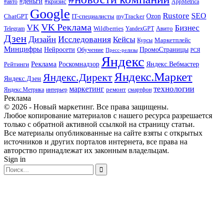
#деньги
#кризис
#авто
AppMetrica
Google
Rustore
SEO
myTracker
Ozon
ChatGPT
IT-специалисты
VK Реклама
VK
Бизнес
Авито
Wildberries
Telegram
YandexGPT
Дзен
Дизайн
Исследования
Кейсы
Маркетплейс
Курсы
Минцифры
ПромоСтраницы
Нейросети
Обучение
Пресс-релизы
РСЯ
Яндекс
Реклама
Роскомнадзор
Яндекс.Вебмастер
Рейтинги
Яндекс.Маркет
Яндекс.Директ
Яндекс.Дзен
маркетинг
технологии
ремонт
Яндекс.Метрика
интерьер
смартфон
Реклама
© 2026 - Новый маркетинг. Все права защищены.
Любое копирование материалов с нашего ресурса разрешается
только с обратной активной ссылкой на страницу статьи.
Все материалы опубликованные на сайте взяты с открытых
источников и других порталов интернета, все права на
авторство принадлежат их законным владельцам.
Sign in