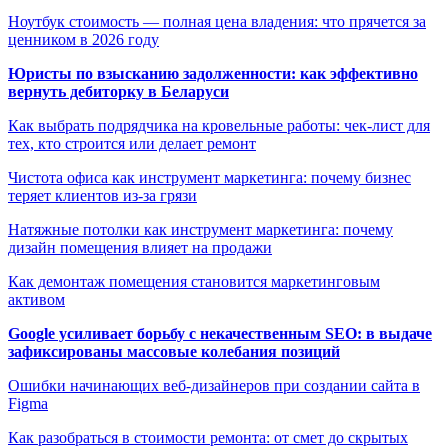
Ноутбук стоимость — полная цена владения: что прячется за
ценником в 2026 году
Юристы по взысканию задолженности: как эффективно
вернуть дебиторку в Беларуси
Как выбрать подрядчика на кровельные работы: чек-лист для
тех, кто строится или делает ремонт
Чистота офиса как инструмент маркетинга: почему бизнес
теряет клиентов из-за грязи
Натяжные потолки как инструмент маркетинга: почему
дизайн помещения влияет на продажи
Как демонтаж помещения становится маркетинговым
активом
Google усиливает борьбу с некачественным SEO: в выдаче
зафиксированы массовые колебания позиций
Ошибки начинающих веб-дизайнеров при создании сайта в
Figma
Как разобраться в стоимости ремонта: от смет до скрытых