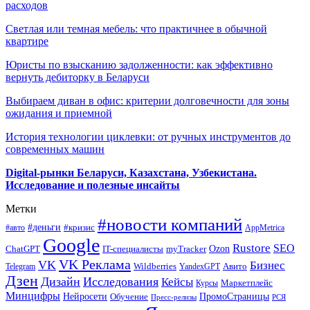
расходов
Светлая или темная мебель: что практичнее в обычной
квартире
Юристы по взысканию задолженности: как эффективно
вернуть дебиторку в Беларуси
Выбираем диван в офис: критерии долговечности для зоны
ожидания и приемной
История технологии циклевки: от ручных инструментов до
современных машин
Digital-рынки Беларуси, Казахстана, Узбекистана.
Исследование и полезные инсайты
Метки
#новости компаний
#деньги
#кризис
#авто
AppMetrica
Google
Rustore
SEO
myTracker
Ozon
ChatGPT
IT-специалисты
VK Реклама
VK
Бизнес
Авито
Wildberries
Telegram
YandexGPT
Дзен
Дизайн
Исследования
Кейсы
Маркетплейс
Курсы
Минцифры
ПромоСтраницы
Нейросети
Обучение
Пресс-релизы
РСЯ