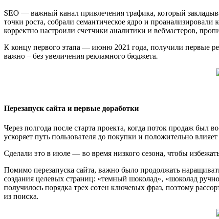
SEO — важный канал привлечения трафика, который закладывае
точки роста, собрали семантическое ядро и проанализировали 
корректно настроили счетчики аналитики и вебмастеров, проп
К концу первого этапа — июню 2021 года, получили первые ре
важно – без увеличения рекламного бюджета.
Перезапуск сайта и первые доработки
Через полгода после старта проекта, когда поток продаж был в
ускоряет путь пользователя до покупки и положительно влияет
Сделали это в июле — во время низкого сезона, чтобы избежат
Помимо перезапуска сайта, важно было продолжать наращивать
создания целевых страниц: «темный шоколад», «шоколад ручной
получилось порядка трех сотен ключевых фраз, поэтому рассо
из поиска.