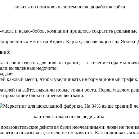
визиты из поисковых систем после доработок сайта
ао-масла и какао-бобов, компании пришлось сократить рекламные
ендированных меток на Яндекс Картах, сделав акцент на Яндекс
янно:
а-тегов и текстов для новых страниц — в течение года мы знач
няли выявленные недочеты;
ыдаче;
статей каждый месяц, чтобы увеличивать информационный трафик.
вателей на сайте, выявили новые точки роста. Первым делом ре
и продающие блоки с преимуществами.
карточка товара после редизайна
е пользовательские действия были неочевидными: люди не пони
алитика показывала, что ею не пользуются. Как пользоваться ка