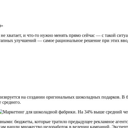
м»
е хватает, и что-то нужно менять прямо сейчас — с такой ситу
этапных улучшений — самое рациональное решение при этих вво
изируется на создании оригинальных шоколадных подарков. В б
е среднего.
чными: бюджеты, которые тратило предыдущее рекламное агентст
ам нашли множество недоработок в ведении кампаний. Эксперти