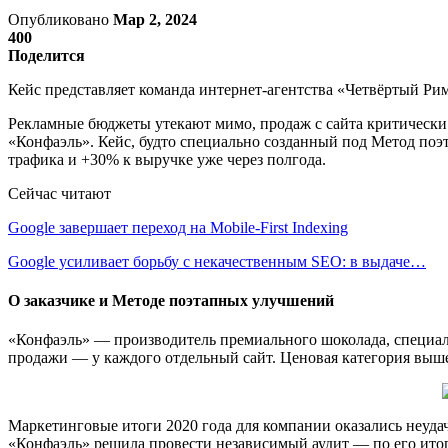
Опубликовано
Мар 2, 2024
400
Поделится
Кейс представляет команда интернет-агентства «Четвёртый Ри
Рекламные бюджеты утекают мимо, продаж с сайта критически н
«Конфаэль». Кейс, будто специально созданный под Метод по
трафика и +30% к выручке уже через полгода.
Сейчас читают
Google завершает переход на Mobile-First Indexing
Google усиливает борьбу с некачественным SEO: в выдаче…
О заказчике и Методе поэтапных улучшений
«Конфаэль» — производитель премиального шоколада, специал
продажи — у каждого отдельный сайт. Ценовая категория выш
Маркетинговые итоги 2020 года для компании оказались неуда
«Конфаэль» решила провести независимый аудит — по его итог