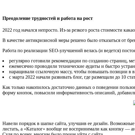
Преодоление трудностей и работа на рост
2022 год начался непросто. Из-за резкого роста стоимости как
В качестве антикризисной меры решено было отказаться от бр
Работа по реализации SEO-улучшений велась (и ведется) посто
регулярно готовили рекомендации по созданию страниц, мет
ежемесячно проводили технические аудиты и быстро устра
наращивали ссылочную массу, чтобы повышать позиции в в
с марта 2022 начали развивать блог, где размещали до 10 
Как только накопилось достаточно данных о поведении пользо
форму кнопок, повысили информативность описаний, добавил
Навели порядок в шапке сайта, улучшив ее дизайн. Возможны
листать, а «Каталог» вообще не воспринимали как кнопку — ан
Судя по всему, многим было проще уйти с сайта.