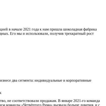
ацией в начале 2021 года к нам пришла шоколадная фабрика
дных. Его мы и использовали, получив трехкратный рост
изнесе два сегмента: индивидуальные и корпоративные
во, не соответствовали продажам. В январе 2021-го команда
за команды «Четвёртого Рима» вызвала больше доверия, и с