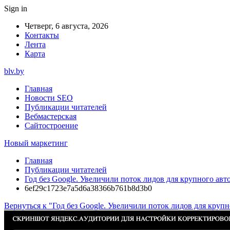
Sign in
Четверг, 6 августа, 2026
Контакты
Лента
Карта
blv.by
Главная
Новости SEO
Публикации читателей
Вебмастерская
Сайтостроение
Новый маркетинг
Главная
Публикации читателей
Год без Google. Увеличили поток лидов для крупного авто
6ef29c1723e7a5d6a38366b761b8d3b0
Вернуться к "Год без Google. Увеличили поток лидов для крупн