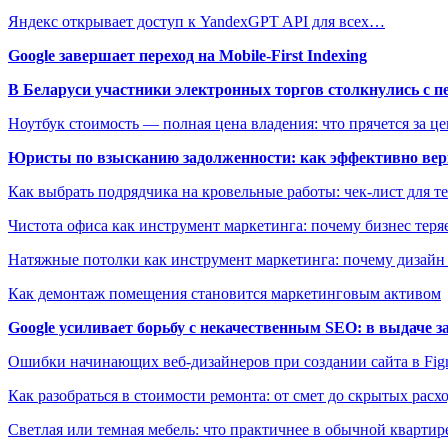
Яндекс открывает доступ к YandexGPT API для всех…
Google завершает переход на Mobile-First Indexing
В Беларуси участники электронных торгов столкнулись с п
Ноутбук стоимость — полная цена владения: что прячется за ц
Юристы по взысканию задолженности: как эффективно верн
Как выбрать подрядчика на кровельные работы: чек-лист для те
Чистота офиса как инструмент маркетинга: почему бизнес теряе
Натяжные потолки как инструмент маркетинга: почему дизайн
Как демонтаж помещения становится маркетинговым активом
Google усиливает борьбу с некачественным SEO: в выдаче 
Ошибки начинающих веб-дизайнеров при создании сайта в Fi
Как разобраться в стоимости ремонта: от смет до скрытых расх
Светлая или темная мебель: что практичнее в обычной квартир