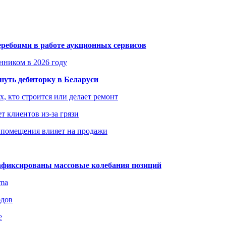
еребоями в работе аукционных сервисов
енником в 2026 году
уть дебиторку в Беларуси
х, кто строится или делает ремонт
т клиентов из-за грязи
 помещения влияет на продажи
зафиксированы массовые колебания позиций
gma
одов
е