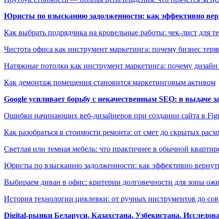
Юристы по взысканию задолженности: как эффективно верн
Как выбрать подрядчика на кровельные работы: чек-лист для те
Чистота офиса как инструмент маркетинга: почему бизнес теряе
Натяжные потолки как инструмент маркетинга: почему дизайн
Как демонтаж помещения становится маркетинговым активом
Google усиливает борьбу с некачественным SEO: в выдаче 
Ошибки начинающих веб-дизайнеров при создании сайта в Fi
Как разобраться в стоимости ремонта: от смет до скрытых расх
Светлая или темная мебель: что практичнее в обычной квартир
Юристы по взысканию задолженности: как эффективно вернуть
Выбираем диван в офис: критерии долговечности для зоны ож
История технологии циклевки: от ручных инструментов до с
Digital-рынки Беларуси, Казахстана, Узбекистана. Исследо