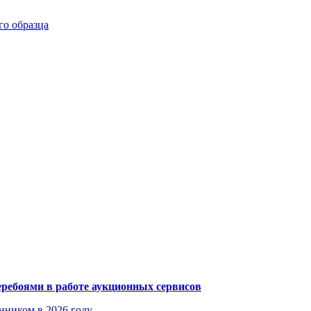
го образца
еребоями в работе аукционных сервисов
енником в 2026 году