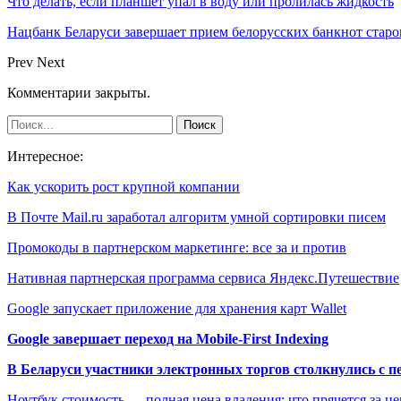
Что делать, если планшет упал в воду или пролилась жидкость
Нацбанк Беларуси завершает прием белорусских банкнот старо
Prev
Next
Комментарии закрыты.
Интересное:
Как ускорить рост крупной компании
В Почте Mail.ru заработал алгоритм умной сортировки писем
Промокоды в партнерском маркетинге: все за и против
Нативная партнерская программа сервиса Яндекс.Путешествие
Google запускает приложение для хранения карт Wallet
Google завершает переход на Mobile-First Indexing
В Беларуси участники электронных торгов столкнулись с п
Ноутбук стоимость — полная цена владения: что прячется за ц