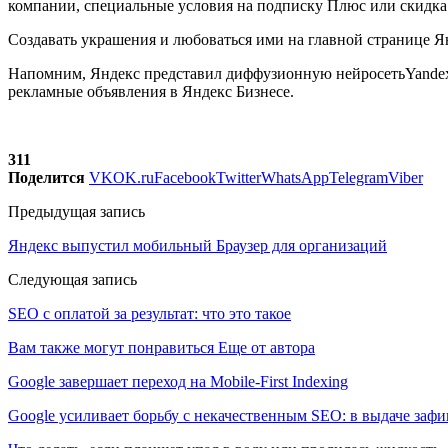
компании, специальные условия на подписку Плюс или скидка 
Создавать украшения и любоваться ими на главной странице Ян
Напомним, Яндекс представил диффузионную нейросетьYandexA
рекламные объявления в Яндекс Бизнесе.
311
Поделится
VK
OK.ru
Facebook
Twitter
WhatsApp
Telegram
Viber
Предыдущая запись
Яндекс выпустил мобильный Браузер для организаций
Следующая запись
SEO с оплатой за результат: что это такое
Вам также могут понравиться
Еще от автора
Google завершает переход на Mobile-First Indexing
Google усиливает борьбу с некачественным SEO: в выдаче за