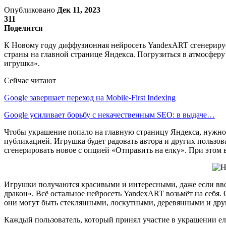
Опубликовано
Дек 11, 2023
311
Поделится
К Новому году диффузионная нейросеть YandexART сгенериру
страны на главной странице Яндекса. Погрузиться в атмосфе
игрушка».
Сейчас читают
Google завершает переход на Mobile-First Indexing
Google усиливает борьбу с некачественным SEO: в выдаче…
Чтобы украшение попало на главную страницу Яндекса, нужно
публикацией. Игрушка будет радовать автора и других пользов
сгенерировать новое с опцией «Отправить на елку». При этом
Игрушки получаются красивыми и интересными, даже если вво
дракон». Всё остальное нейросеть YandexART возьмёт на себя
они могут быть стеклянными, лоскутными, деревянными и дру
Каждый пользователь, который принял участие в украшении ел