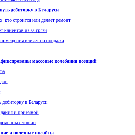
уть дебиторку в Беларуси
х, кто строится или делает ремонт
т клиентов из-за грязи
 помещения влияет на продажи
зафиксированы массовые колебания позиций
gma
одов
е
 дебиторку в Беларуси
идания и приемной
овременных машин
вание и полезные инсайты