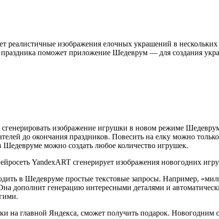
ет реалистичные изображения елочных украшений в нескольких
ру праздника поможет приложение Шедеврум — для создания ук
 сгенерировать изображение игрушки в новом режиме Шедеврум
ателей до окончания праздников. Повесить на елку можно тольк
 в Шедевруме можно создать любое количество игрушек.
дить в Шедевруме простые текстовые запросы. Например, «мил
. Она дополнит генерацию интересными деталями и автоматическ
гими.
ки на главной Яндекса, сможет получить подарок. Новогодним 