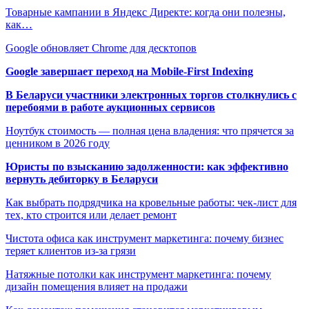
Товарные кампании в Яндекс Директе: когда они полезны,
как…
Google обновляет Chrome для десктопов
Google завершает переход на Mobile-First Indexing
В Беларуси участники электронных торгов столкнулись с
перебоями в работе аукционных сервисов
Ноутбук стоимость — полная цена владения: что прячется за
ценником в 2026 году
Юристы по взысканию задолженности: как эффективно
вернуть дебиторку в Беларуси
Как выбрать подрядчика на кровельные работы: чек-лист для
тех, кто строится или делает ремонт
Чистота офиса как инструмент маркетинга: почему бизнес
теряет клиентов из-за грязи
Натяжные потолки как инструмент маркетинга: почему
дизайн помещения влияет на продажи