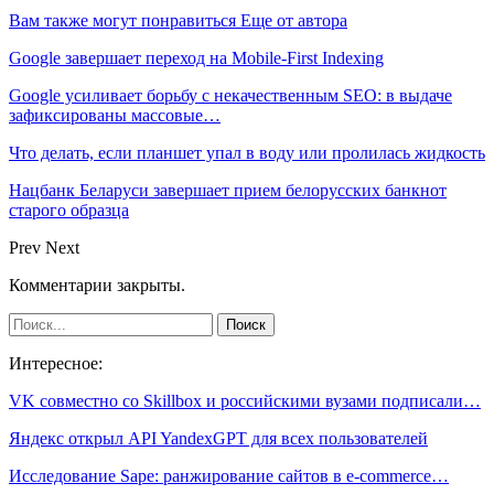
Вам также могут понравиться
Еще от автора
Google завершает переход на Mobile-First Indexing
Google усиливает борьбу с некачественным SEO: в выдаче
зафиксированы массовые…
Что делать, если планшет упал в воду или пролилась жидкость
Нацбанк Беларуси завершает прием белорусских банкнот
старого образца
Prev
Next
Комментарии закрыты.
Интересное:
VK совместно со Skillbox и российскими вузами подписали…
Яндекс открыл API YandexGPT для всех пользователей
Исследование Sape: ранжирование сайтов в e-commerce…