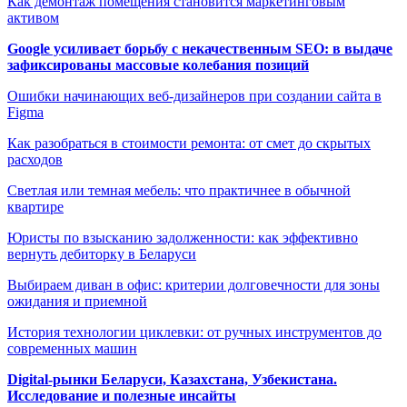
Как демонтаж помещения становится маркетинговым
активом
Google усиливает борьбу с некачественным SEO: в выдаче
зафиксированы массовые колебания позиций
Ошибки начинающих веб-дизайнеров при создании сайта в
Figma
Как разобраться в стоимости ремонта: от смет до скрытых
расходов
Светлая или темная мебель: что практичнее в обычной
квартире
Юристы по взысканию задолженности: как эффективно
вернуть дебиторку в Беларуси
Выбираем диван в офис: критерии долговечности для зоны
ожидания и приемной
История технологии циклевки: от ручных инструментов до
современных машин
Digital-рынки Беларуси, Казахстана, Узбекистана.
Исследование и полезные инсайты