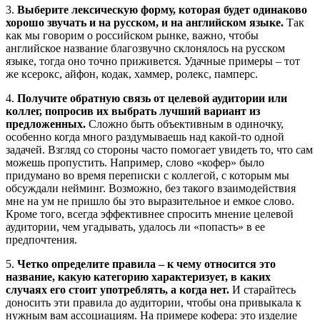
3.
Выберите лексическую форму, которая будет одинаково
хорошо звучать и на русском, и на английском языке.
Так
как мы говорим о российском рынке, важно, чтобы
английское название благозвучно склонялось на русском
языке, тогда оно точно приживется. Удачные примеры – тот
же ксерокс, айфон, кодак, хаммер, ролекс, памперс.
4.
Получите обратную связь от целевой аудитории или
коллег, попросив их выбрать лучший вариант из
предложенных.
Сложно быть объективным в одиночку,
особенно когда много раздумываешь над какой-то одной
задачей. Взгляд со стороны часто помогает увидеть то, что сам
можешь пропустить. Например, слово «кофер» было
придумано во время переписки с коллегой, с которым мы
обсуждали нейминг. Возможно, без такого взаимодействия
мне на ум не пришло бы это выразительное и емкое слово.
Кроме того, всегда эффективнее спросить мнение целевой
аудитории, чем угадывать, удалось ли «попасть» в ее
предпочтения.
5.
Четко определите правила – к чему относится это
название, какую категорию характеризует, в каких
случаях его стоит употреблять, а когда нет.
И старайтесь
доносить эти правила до аудитории, чтобы она привыкала к
нужным вам ассоциациям. На примере кофера: это изделие