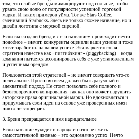
том, что слабые бренды мимикрируют под сильные, чтобы
урвать свою долю от популярности успешной торговой
марки. И таких примеров уйма. Тот же Stars Coffee,
сменивший Starbucks. Здесь не только схожее название, но и
дизайн логотипа с морской сиреной.
Если вы создали бренд и с его названием происходит нечто
подобное – значит, конкуренты оценили ваши усилия и тоже
хотят заработать на вашем успехе. Эта маркетинговая
стратегия известна как «пиггибэкинг» (piggybacking) – когда
компания пытается ассоциировать себя с уже установленным
и успешным брендом.
Пользоваться этой стратегией – не значит совершать что-то
нелегальное. Просто во всем должен быть разумный и
адекватный подход. Не стоит позволять себе полного и
безоговорочного копирования, так как оно может нарушить
авторские права оригинальной марки. Но вдохновляться и
придумывать свои идеи на основе уже проверенных имен
никто не запрещает.
3. Бренд превращается в имя нарицательное
Если название «уходит в народ» и начинает жить
самостоятельной жизнью – это однозначно успех. Нечто