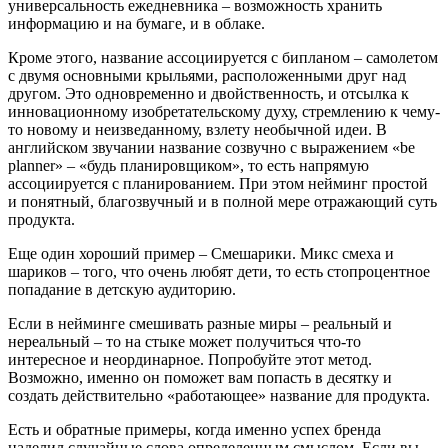
универсальность ежедневника – возможность хранить
информацию и на бумаге, и в облаке.
Кроме этого, название ассоциируется с бипланом – самолетом
с двумя основными крыльями, расположенными друг над
другом. Это одновременно и двойственность, и отсылка к
инновационному изобретательскому духу, стремлению к чему-
то новому и неизведанному, взлету необычной идеи. В
английском звучании название созвучно с выражением «bе
planner» – «будь планировщиком», то есть напрямую
ассоциируется с планированием. При этом нейминг простой
и понятный, благозвучный и в полной мере отражающий суть
продукта.
Еще один хороший пример – Смешарики. Микс смеха и
шариков – того, что очень любят дети, то есть стопроцентное
попадание в детскую аудиторию.
Если в нейминге смешивать разные миры – реальный и
нереальный – то на стыке может получиться что-то
интересное и неординарное. Попробуйте этот метод.
Возможно, именно он поможет вам попасть в десятку и
создать действительно «работающее» название для продукта.
Есть и обратные примеры, когда именно успех бренда
наделил случайные слова определенным смыслом. Если вы