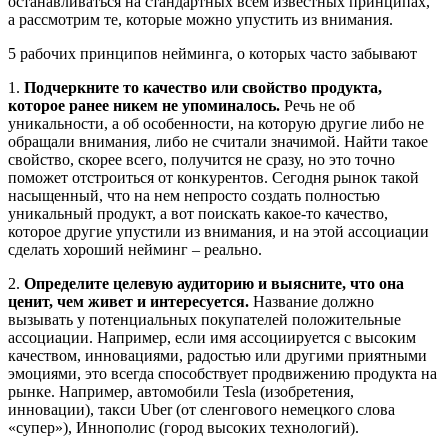
останавливаться на стандартных всем известных принципах,
а рассмотрим те, которые можно упустить из внимания.
5 рабочих принципов нейминга, о которых часто забывают
1.
Подчеркните то качество или свойство продукта,
которое ранее никем не упоминалось.
Речь не об
уникальности, а об особенности, на которую другие либо не
обращали внимания, либо не считали значимой. Найти такое
свойство, скорее всего, получится не сразу, но это точно
поможет отстроиться от конкурентов. Сегодня рынок такой
насыщенный, что на нем непросто создать полностью
уникальный продукт, а вот поискать какое-то качество,
которое другие упустили из внимания, и на этой ассоциации
сделать хороший нейминг – реально.
2.
Определите целевую аудиторию и выясните, что она
ценит, чем живет и интересуется.
Название должно
вызывать у потенциальных покупателей положительные
ассоциации. Например, если имя ассоциируется с высоким
качеством, инновациями, радостью или другими приятными
эмоциями, это всегда способствует продвижению продукта на
рынке. Например, автомобили Tesla (изобретения,
инновации), такси Uber (от сленгового немецкого слова
«супер»), Иннополис (город высоких технологий).