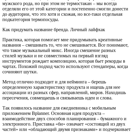
мужского рода, но при этом не термостакан – мы всегда
отделяли его от этой категории и постепенно смогли донести
до аудитории, что это хотя и схожая, но все-таки отдельная
подкатегория термопосуды.
Как придумать название бренда. Личный лайфхак
Практика, которая помогает мне придумывать креативные
названия – смешивать то, что не смешивается. Все понимают,
что такое музыкальный микс. Иногда смешение разных
стилей музыки и не совместимых на первый взгляд
инструментов рождает композицию, которая бьет рекорды в
чартах. Похожий подход часто используют стендаперы, когда
сочиняют шутки.
Метод отлично подходит и для нейминга – берешь
определенную характеристику продукта и ищешь для нее
ассоциации из разных сфер, направлений, миров. Находишь
пересечения, совмещаешь и связываешь идеи и слова.
Так появилось название для ежедневника с мобильным
приложением Bplanner. Основная идея продукта –
взаимодействие двух способов планирования – бумажного и
электронного. Приставка «би» означает «состоящий из двух
частей» или «обладающий двумя признаками» и подчеркивает