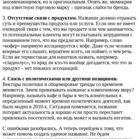
запоминающимся, но и оригинальным. Опять же, мимикрия
под известную торговую марку – признак слабости бренда.
3.
Отсутствие связи с продуктом.
Название должно отражать
суть и преимущества продукта или услуги. Если оно не имеет
очевидной связи с тем, что вы продаете или чем занимаетесь,
то потенциальные клиенты могут испытывать затруднения с
пониманием того, что вы предлагаете. Например, слово
«кофер» напрямую ассоциируется с кофе. Даже если человек
впервые его слышит, вероятнее всего, он поймет, о чем речь.
Если же термостакан для напитков назвать, например,
«гладиолус», то вряд ли кто-то вообще догадается, что это за
продукт – нет никаких ассоциаций.
4.
Связь с политическими или другими позициями.
Векторы политики и общемировые тренды со временем
меняются. Зачем привязывать название к изменчивому миру?
Например, называть кафе и бары в честь влиятельных в
определенный момент времени политических деятелей, как
было модно в 2010-х. Ситуация поменяется, название
потеряет актуальность и хорошо если просто перестанет
привлекать посетителей, но ведь может и вызывать негатив.
С ошибками разобрались. А теперь перейдем к тому, что
может помочь создать удачное название. Не будем