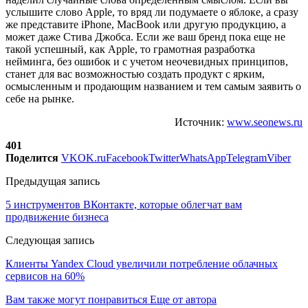
услышите слово Apple, то вряд ли подумаете о яблоке, а сразу
же представите iPhone, MacBook или другую продукцию, а
может даже Стива Джобса. Если же ваш бренд пока еще не
такой успешный, как Apple, то грамотная разработка
нейминга, без ошибок и с учетом неочевидных принципов,
станет для вас возможностью создать продукт с ярким,
осмысленным и продающим названием и тем самым заявить о
себе на рынке.
Источник:
www.seonews.ru
401
Поделится
VK
OK.ru
Facebook
Twitter
WhatsApp
Telegram
Viber
Предыдущая запись
5 инструментов ВКонтакте, которые облегчат вам
продвижение бизнеса
Следующая запись
Клиенты Yandex Cloud увеличили потребление облачных
сервисов на 60%
Вам также могут понравиться
Еще от автора