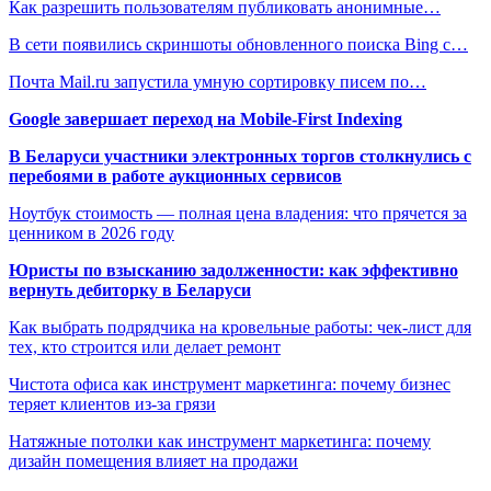
Как разрешить пользователям публиковать анонимные…
В сети появились скриншоты обновленного поиска Bing с…
Почта Mail.ru запустила умную сортировку писем по…
Google завершает переход на Mobile-First Indexing
В Беларуси участники электронных торгов столкнулись с
перебоями в работе аукционных сервисов
Ноутбук стоимость — полная цена владения: что прячется за
ценником в 2026 году
Юристы по взысканию задолженности: как эффективно
вернуть дебиторку в Беларуси
Как выбрать подрядчика на кровельные работы: чек-лист для
тех, кто строится или делает ремонт
Чистота офиса как инструмент маркетинга: почему бизнес
теряет клиентов из-за грязи
Натяжные потолки как инструмент маркетинга: почему
дизайн помещения влияет на продажи