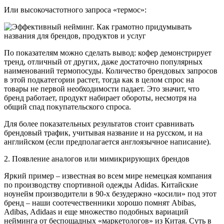
Или высокочастотного запроса «термос»:
По показателям можно сделать вывод: кофер демонстрирует
тренд, отличный от других, даже достаточно популярных
наименований термопосуды. Количество брендовых запросов
в этой подкатегории растет, тогда как в целом спрос на
товары не первой необходимости падает. Это значит, что
бренд работает, продукт набирает обороты, несмотря на
общий спад покупательского спроса.
Для более показательных результатов стоит сравнивать
брендовый трафик, учитывая название и на русском, и на
английском (если предполагается англоязычное написание).
2. Появление аналогов или мимикрирующих брендов
Яркий пример – известная во всем мире немецкая компания
по производству спортивной одежды Adidas. Китайские
ноунейм производители в 90-х безудержно «косили» под этот
бренд – наши соотечественники хорошо помнят Abibas,
Adibas, Adidaas и еще множество подобных вариаций
нейминга от беспощадных «маркетологов» из Китая. Суть в