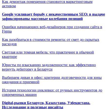
Как демонтаж помещения становится маркетинговым
активом
Google усиливает борьбу с некачественным SEO: в выдаче
зафиксированы массовые колебания позиций
Ошибки начинающих веб-дизайнеров при создании сайта в
Figma
Как разобраться в стоимости ремонта: от смет до скрытых
расходов
Светлая или темная мебель: что практичнее в обычной
квартире
Юристы по взысканию задолженности: как эффективно
вернуть дебиторку в Беларуси
Выбираем диван в офис: критерии долговечности для зоны
ожидания и приемной
История технологии циклевки: от ручных инструментов до
современных машин
Digital-рынки Беларуси, Казахстана, Узбекистана.
Исследование и полезные инсайты