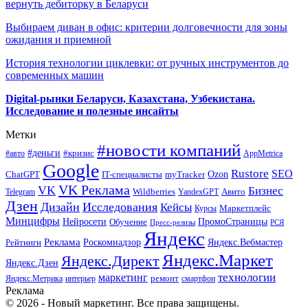
вернуть дебиторку в Беларуси
Выбираем диван в офис: критерии долговечности для зоны
ожидания и приемной
История технологии циклевки: от ручных инструментов до
современных машин
Digital-рынки Беларуси, Казахстана, Узбекистана.
Исследование и полезные инсайты
Метки
#новости компаний
#деньги
#кризис
#авто
AppMetrica
Google
Rustore
SEO
myTracker
Ozon
ChatGPT
IT-специалисты
VK Реклама
VK
Бизнес
Авито
Wildberries
Telegram
YandexGPT
Дзен
Дизайн
Исследования
Кейсы
Маркетплейс
Курсы
Минцифры
ПромоСтраницы
Нейросети
Обучение
Пресс-релизы
РСЯ
Яндекс
Реклама
Роскомнадзор
Яндекс.Вебмастер
Рейтинги
Яндекс.Маркет
Яндекс.Директ
Яндекс.Дзен
маркетинг
технологии
ремонт
Яндекс.Метрика
интерьер
смартфон
Реклама
© 2026 - Новый маркетинг. Все права защищены.