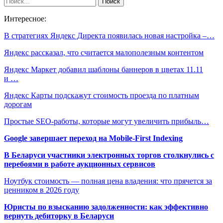
Интересное:
В стратегиях Яндекс Директа появилась новая настройка –…
Яндекс рассказал, что считается малополезным контентом
Яндекс Маркет добавил шаблоны баннеров в цветах 11.11
и …
Яндекс Карты подскажут стоимость проезда по платным
дорогам
Простые SEO-работы, которые могут увеличить прибыль…
Google завершает переход на Mobile-First Indexing
В Беларуси участники электронных торгов столкнулись с
перебоями в работе аукционных сервисов
Ноутбук стоимость — полная цена владения: что прячется за
ценником в 2026 году
Юристы по взысканию задолженности: как эффективно
вернуть дебиторку в Беларуси