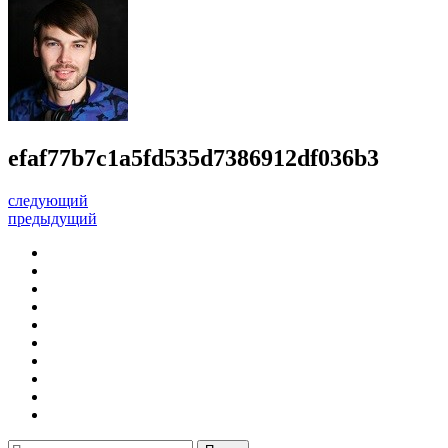
efaf77b7c1a5fd535d7386912df036b3
следующий
предыдущий