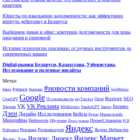
квартире
Юристы по взысканию задолженности: как эффективно
вернуть дебиторку в Беларуси
Выбираем диван в офис: критерии долговечности для зоны
ожидания и приемной
История технологии циклевки: от ручных инструментов до
современных машин
Digital-рынки Беларуси, Казахстана, Узбекистана.
Исследование и полезные инсайты
Метки
#новости компаний
#деньги
#кризис
#авто
AppMetrica
Google
Rustore
SEO
myTracker
Ozon
ChatGPT
IT-специалисты
VK Реклама
VK
Бизнес
Авито
Wildberries
Telegram
YandexGPT
Дзен
Дизайн
Исследования
Кейсы
Маркетплейс
Курсы
Минцифры
ПромоСтраницы
Нейросети
Обучение
Пресс-релизы
РСЯ
Яндекс
Реклама
Роскомнадзор
Яндекс.Вебмастер
Рейтинги
Яндекс.Маркет
Яндекс.Директ
Яндекс.Дзен