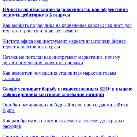
Юристы по взысканию задолженности: как эффективно
вернуть дебиторку в Беларуси
Как выбрать подрядчика на кровельные работы: чек-лист для
тех, кто строится или делает ремонт
Чистота офиса как инструмент маркетинга: почему бизнес
теряет клиентов из-за грязи
Натяжные потолки как инструмент маркетинга: почему
дизайн помещения влияет на продажи
Как демонтаж помещения становится маркетинговым
активом
Google усиливает борьбу с некачественным SEO: в выдаче
зафиксированы массовые колебания позиций
Ошибки начинающих веб-дизайнеров при создании сайта в
Figma
Как разобраться в стоимости ремонта: от смет до скрытых
расходов
Светлая или темная мебель: что практичнее в обычной