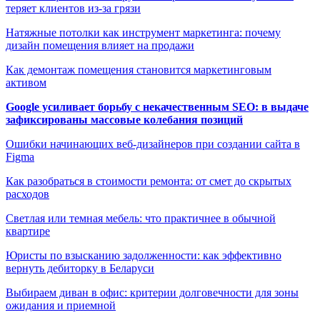
теряет клиентов из-за грязи
Натяжные потолки как инструмент маркетинга: почему
дизайн помещения влияет на продажи
Как демонтаж помещения становится маркетинговым
активом
Google усиливает борьбу с некачественным SEO: в выдаче
зафиксированы массовые колебания позиций
Ошибки начинающих веб-дизайнеров при создании сайта в
Figma
Как разобраться в стоимости ремонта: от смет до скрытых
расходов
Светлая или темная мебель: что практичнее в обычной
квартире
Юристы по взысканию задолженности: как эффективно
вернуть дебиторку в Беларуси
Выбираем диван в офис: критерии долговечности для зоны
ожидания и приемной