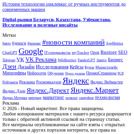
История технологии циклевки: от ручных инструментов до
современных машин
Digital-рынки Беларуси, Казахстана, Узбекистана.
Исследование и полезные инсайты
Метки
#новости компаний
#деньги
#кризис
#авто
AppMetrica
Google
Rustore
SEO
myTracker
Ozon
ChatGPT
IT-специалисты
VK Реклама
VK
Бизнес
Авито
Wildberries
Telegram
YandexGPT
Дзен
Дизайн
Исследования
Кейсы
Маркетплейс
Курсы
Минцифры
ПромоСтраницы
Нейросети
Обучение
Пресс-релизы
РСЯ
Яндекс
Реклама
Роскомнадзор
Яндекс.Вебмастер
Рейтинги
Яндекс.Маркет
Яндекс.Директ
Яндекс.Дзен
маркетинг
технологии
ремонт
Яндекс.Метрика
интерьер
смартфон
Реклама
© 2026 - Новый маркетинг. Все права защищены.
Любое копирование материалов с нашего ресурса разрешается
только с обратной активной ссылкой на страницу статьи.
Все материалы опубликованные на сайте взяты с открытых
источников и других порталов интернета, все права на