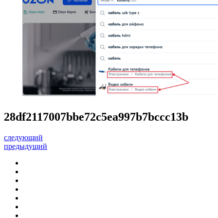
28df2117007bbe72c5ea997b7bccc13b
следующий
предыдущий