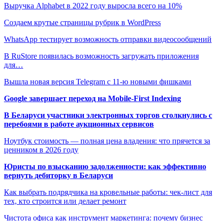
Выручка Alphabet в 2022 году выросла всего на 10%
Создаем крутые страницы рубрик в WordPress
WhatsApp тестирует возможность отправки видеосообщений
В RuStore появилась возможность загружать приложения
для…
Вышла новая версия Telegram c 11-ю новыми фишками
Google завершает переход на Mobile-First Indexing
В Беларуси участники электронных торгов столкнулись с
перебоями в работе аукционных сервисов
Ноутбук стоимость — полная цена владения: что прячется за
ценником в 2026 году
Юристы по взысканию задолженности: как эффективно
вернуть дебиторку в Беларуси
Как выбрать подрядчика на кровельные работы: чек-лист для
тех, кто строится или делает ремонт
Чистота офиса как инструмент маркетинга: почему бизнес