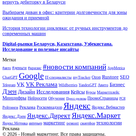
вернуть дебиторку в Беларуси
Выбираем диван в офис: критерии долговечности для зоны
ожидания и приемной
История технологии циклевки: от ручных инструментов до
современных машин
Digital-рынки Беларуси, Казахстана, Узбекистана.
Исследование и полезные инсайты
Метки
#новости компаний
#деньги
#кризис
#авто
AppMetrica
Google
Rustore
SEO
myTracker
Ozon
ChatGPT
IT-специалисты
VK Реклама
VK
Бизнес
Авито
Wildberries
Telegram
YandexGPT
Дзен
Дизайн
Исследования
Кейсы
Маркетплейс
Курсы
Минцифры
ПромоСтраницы
Нейросети
Обучение
Пресс-релизы
РСЯ
Яндекс
Реклама
Роскомнадзор
Яндекс.Вебмастер
Рейтинги
Яндекс.Маркет
Яндекс.Директ
Яндекс.Дзен
маркетинг
технологии
ремонт
Яндекс.Метрика
интерьер
смартфон
Реклама
© 2026 - Новый маркетинг. Все права защищены.