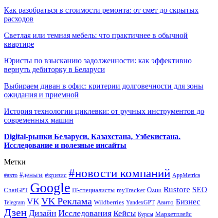
Как разобраться в стоимости ремонта: от смет до скрытых
расходов
Светлая или темная мебель: что практичнее в обычной
квартире
Юристы по взысканию задолженности: как эффективно
вернуть дебиторку в Беларуси
Выбираем диван в офис: критерии долговечности для зоны
ожидания и приемной
История технологии циклевки: от ручных инструментов до
современных машин
Digital-рынки Беларуси, Казахстана, Узбекистана.
Исследование и полезные инсайты
Метки
#новости компаний
#деньги
#кризис
#авто
AppMetrica
Google
Rustore
SEO
myTracker
Ozon
ChatGPT
IT-специалисты
VK Реклама
VK
Бизнес
Авито
Wildberries
Telegram
YandexGPT
Дзен
Дизайн
Исследования
Кейсы
Маркетплейс
Курсы