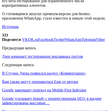
его бета-тестирование для ограниченного числа
корпоративных клиентов.
О готовящемся запуске премиум-версии для бизнес-
приложения WhatsApp, стало известно в начале этой недели.
Источник
333
Поделится
VK
OK.ru
Facebook
Twitter
WhatsApp
Telegram
Viber
Предыдущая запись
Дзен начинает тестирование рекламных постов
Следующая запись
В Студии Дзена появился раздел «Комментарии»
Вам также могут понравиться
Еще от автора
Google завершает переход на Mobile-First Indexing
Google усиливает борьбу с некачественным SEO: в выдаче
зафиксированы массовые…