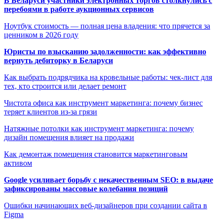
В Беларуси участники электронных торгов столкнулись с
перебоями в работе аукционных сервисов
Ноутбук стоимость — полная цена владения: что прячется за
ценником в 2026 году
Юристы по взысканию задолженности: как эффективно
вернуть дебиторку в Беларуси
Как выбрать подрядчика на кровельные работы: чек-лист для
тех, кто строится или делает ремонт
Чистота офиса как инструмент маркетинга: почему бизнес
теряет клиентов из-за грязи
Натяжные потолки как инструмент маркетинга: почему
дизайн помещения влияет на продажи
Как демонтаж помещения становится маркетинговым
активом
Google усиливает борьбу с некачественным SEO: в выдаче
зафиксированы массовые колебания позиций
Ошибки начинающих веб-дизайнеров при создании сайта в
Figma