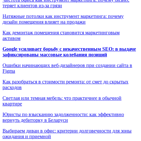
теряет клиентов из-за грязи
Натяжные потолки как инструмент маркетинга: почему
дизайн помещения влияет на продажи
Как демонтаж помещения становится маркетинговым
активом
Google усиливает борьбу с некачественным SEO: в выдаче
зафиксированы массовые колебания позиций
Ошибки начинающих веб-дизайнеров при создании сайта в
Figma
Как разобраться в стоимости ремонта: от смет до скрытых
расходов
Светлая или темная мебель: что практичнее в обычной
квартире
Юристы по взысканию задолженности: как эффективно
вернуть дебиторку в Беларуси
Выбираем диван в офис: критерии долговечности для зоны
ожидания и приемной