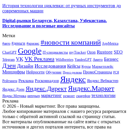
История технологии циклевки: от ручных инструментов до
современных машин
Digital-рынки Беларуси, Казахстана, Узбекистана.
Исследование и полезные инсайты
Метки
#новости компаний
#деньги
#кризис
#авто
AppMetrica
Google
Rustore
SEO
myTracker
Ozon
ChatGPT
IT-специалисты
VK Реклама
VK
Бизнес
Авито
Wildberries
Telegram
YandexGPT
Дзен
Дизайн
Исследования
Кейсы
Маркетплейс
Курсы
Минцифры
ПромоСтраницы
Нейросети
Обучение
Пресс-релизы
РСЯ
Яндекс
Реклама
Роскомнадзор
Яндекс.Вебмастер
Рейтинги
Яндекс.Маркет
Яндекс.Директ
Яндекс.Дзен
маркетинг
технологии
ремонт
Яндекс.Метрика
интерьер
смартфон
Реклама
© 2026 - Новый маркетинг. Все права защищены.
Любое копирование материалов с нашего ресурса разрешается
только с обратной активной ссылкой на страницу статьи.
Все материалы опубликованные на сайте взяты с открытых
источников и других порталов интернета, все права на