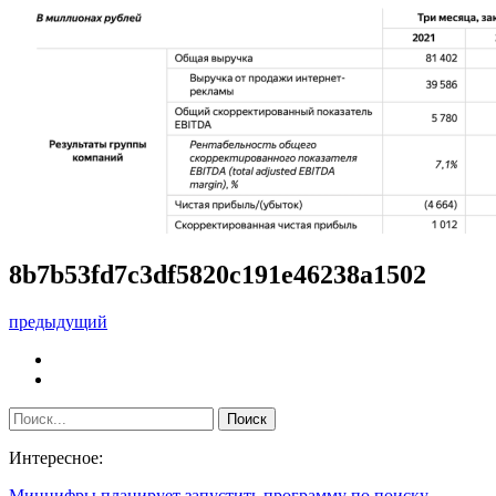
8b7b53fd7c3df5820c191e46238a1502
предыдущий
Интересное:
Минцифры планирует запустить программу по поиску