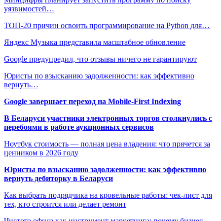
уязвимостей…
ТОП-20 причин освоить программирование на Python для…
Яндекс Музыка представила масштабное обновление
Google предупредил, что отзывы ничего не гарантируют
Юристы по взысканию задолженности: как эффективно
вернуть…
Google завершает переход на Mobile-First Indexing
В Беларуси участники электронных торгов столкнулись с
перебоями в работе аукционных сервисов
Ноутбук стоимость — полная цена владения: что прячется за
ценником в 2026 году
Юристы по взысканию задолженности: как эффективно
вернуть дебиторку в Беларуси
Как выбрать подрядчика на кровельные работы: чек-лист для
тех, кто строится или делает ремонт
Чистота офиса как инструмент маркетинга: почему бизнес