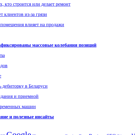
х, кто строится или делает ремонт
т клиентов из-за грязи
 помещения влияет на продажи
зафиксированы массовые колебания позиций
gma
одов
е
 дебиторку в Беларуси
идания и приемной
овременных машин
вание и полезные инсайты
Google