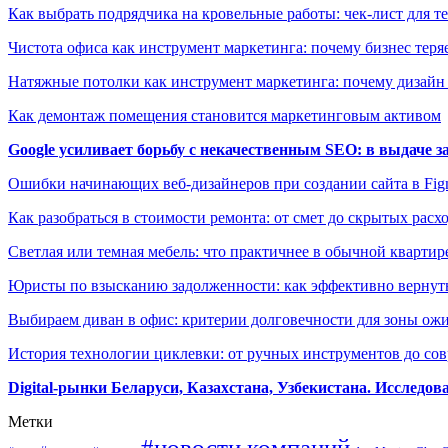
Как выбрать подрядчика на кровельные работы: чек-лист для те
Чистота офиса как инструмент маркетинга: почему бизнес теряе
Натяжные потолки как инструмент маркетинга: почему дизайн
Как демонтаж помещения становится маркетинговым активом
Google усиливает борьбу с некачественным SEO: в выдаче 
Ошибки начинающих веб-дизайнеров при создании сайта в Fi
Как разобраться в стоимости ремонта: от смет до скрытых расх
Светлая или темная мебель: что практичнее в обычной квартир
Юристы по взысканию задолженности: как эффективно вернуть
Выбираем диван в офис: критерии долговечности для зоны ож
История технологии циклевки: от ручных инструментов до с
Digital-рынки Беларуси, Казахстана, Узбекистана. Исследо
Метки
#новости компаний