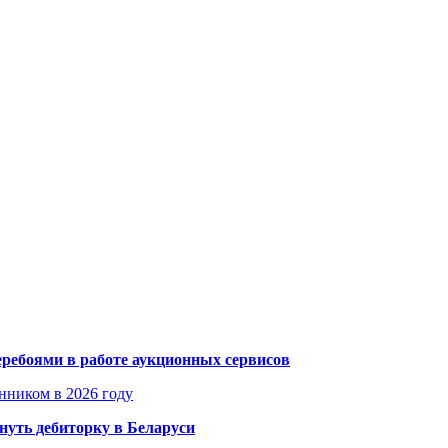
еребоями в работе аукционных сервисов
енником в 2026 году
уть дебиторку в Беларуси