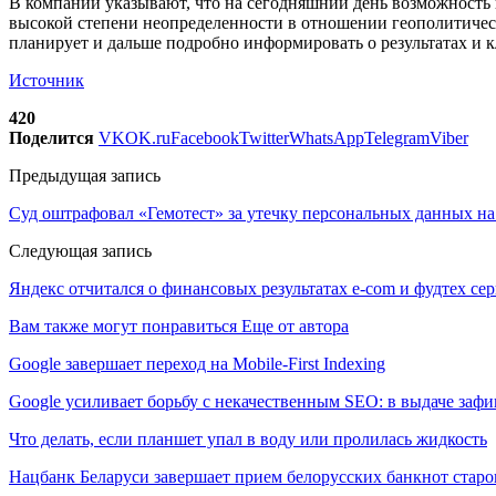
В компании указывают, что на сегодняшний день возможность 
высокой степени неопределенности в отношении геополитическ
планирует и дальше подробно информировать о результатах и 
Источник
420
Поделится
VK
OK.ru
Facebook
Twitter
WhatsApp
Telegram
Viber
Предыдущая запись
Суд оштрафовал «Гемотест» за утечку персональных данных на 
Следующая запись
Яндекс отчитался о финансовых результатах e-com и фудтех сер
Вам также могут понравиться
Еще от автора
Google завершает переход на Mobile-First Indexing
Google усиливает борьбу с некачественным SEO: в выдаче за
Что делать, если планшет упал в воду или пролилась жидкость
Нацбанк Беларуси завершает прием белорусских банкнот старо