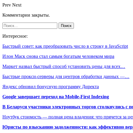
Prev
Next
Комментарии закрыты.
Интересное:
Быстрый совет: как преобразовать число в строку в JavaScript
Илон Маск снова стал самым богатым человеком мира
Маркет назвал быстрый способ установить цены для всех…
Быстрые прокси-серверы для центров обработки данных —…
Яндекс обновил бонусную программу Директа
Google завершает переход на Mobile-First Indexing
В Беларуси участники электронных торгов столкнулись с п
Ноутбук стоимость — полная цена владения: что прячется за ц
Юристы по взысканию задолженности: как эффективно верн