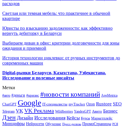
расходов
Светлая или темная мебель: что практичнее в обычной
квартире
Юристы по взысканию задолженности: как эффективно
вернуть дебиторку в Беларуси
Выбираем диван в офис: критерии долговечности для зоны
ожидания и приемной
История технологии циклевки: от ручных инструментов до
современных машин
Digital-рынки Беларуси, Казахстана, Узбекистана.
Исследование и полезные инсайты
Метки
#новости компаний
#деньги
#кризис
#авто
AppMetrica
Google
Rustore
SEO
myTracker
Ozon
ChatGPT
IT-специалисты
VK Реклама
VK
Бизнес
Авито
Wildberries
Telegram
YandexGPT
Дзен
Дизайн
Исследования
Кейсы
Маркетплейс
Курсы
Минцифры
ПромоСтраницы
Нейросети
Обучение
Пресс-релизы
РСЯ