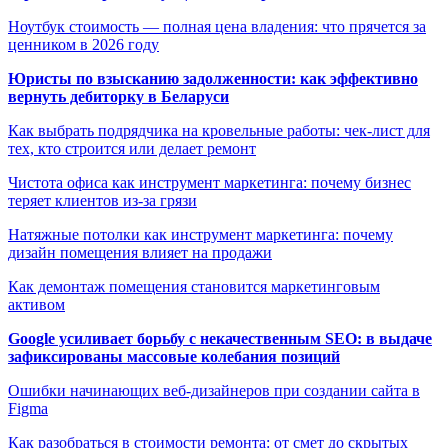
Ноутбук стоимость — полная цена владения: что прячется за
ценником в 2026 году
Юристы по взысканию задолженности: как эффективно
вернуть дебиторку в Беларуси
Как выбрать подрядчика на кровельные работы: чек-лист для
тех, кто строится или делает ремонт
Чистота офиса как инструмент маркетинга: почему бизнес
теряет клиентов из-за грязи
Натяжные потолки как инструмент маркетинга: почему
дизайн помещения влияет на продажи
Как демонтаж помещения становится маркетинговым
активом
Google усиливает борьбу с некачественным SEO: в выдаче
зафиксированы массовые колебания позиций
Ошибки начинающих веб-дизайнеров при создании сайта в
Figma
Как разобраться в стоимости ремонта: от смет до скрытых