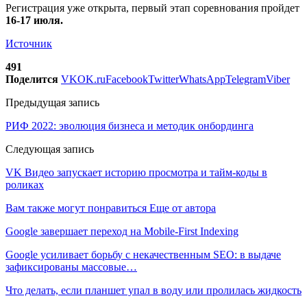
Регистрация уже открыта, первый этап соревнования пройдет
16-17 июля.
Источник
491
Поделится
VK
OK.ru
Facebook
Twitter
WhatsApp
Telegram
Viber
Предыдущая запись
РИФ 2022: эволюция бизнеса и методик онбординга
Следующая запись
VK Видео запускает историю просмотра и тайм-коды в
роликах
Вам также могут понравиться
Еще от автора
Google завершает переход на Mobile-First Indexing
Google усиливает борьбу с некачественным SEO: в выдаче
зафиксированы массовые…
Что делать, если планшет упал в воду или пролилась жидкость