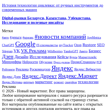
История технологии циклевки: от ручных инструментов до
современных машин
Digital-рынки Беларуси, Казахстана, Узбекистана.
Исследование и полезные инсайты
Метки
#новости компаний
#деньги
#кризис
#авто
AppMetrica
Google
Rustore
SEO
myTracker
Ozon
ChatGPT
IT-специалисты
VK Реклама
VK
Бизнес
Авито
Wildberries
Telegram
YandexGPT
Дзен
Дизайн
Исследования
Кейсы
Маркетплейс
Курсы
Минцифры
ПромоСтраницы
Нейросети
Обучение
Пресс-релизы
РСЯ
Яндекс
Реклама
Роскомнадзор
Яндекс.Вебмастер
Рейтинги
Яндекс.Маркет
Яндекс.Директ
Яндекс.Дзен
маркетинг
технологии
ремонт
Яндекс.Метрика
интерьер
смартфон
Реклама
© 2026 - Новый маркетинг. Все права защищены.
Любое копирование материалов с нашего ресурса разрешается
только с обратной активной ссылкой на страницу статьи.
Все материалы опубликованные на сайте взяты с открытых
источников и других порталов интернета, все права на