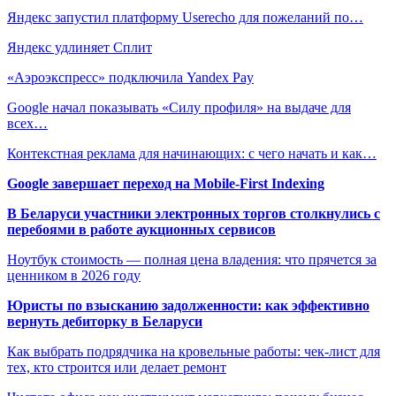
Яндекс запустил платформу Userecho для пожеланий по…
Яндекс удлиняет Сплит
«Аэроэкспресс» подключила Yandex Pay
Google начал показывать «Силу профиля» на выдаче для
всех…
Контекстная реклама для начинающих: с чего начать и как…
Google завершает переход на Mobile-First Indexing
В Беларуси участники электронных торгов столкнулись с
перебоями в работе аукционных сервисов
Ноутбук стоимость — полная цена владения: что прячется за
ценником в 2026 году
Юристы по взысканию задолженности: как эффективно
вернуть дебиторку в Беларуси
Как выбрать подрядчика на кровельные работы: чек-лист для
тех, кто строится или делает ремонт