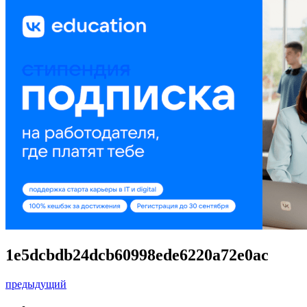
1e5dcbdb24dcb60998ede6220a72e0ac
предыдущий