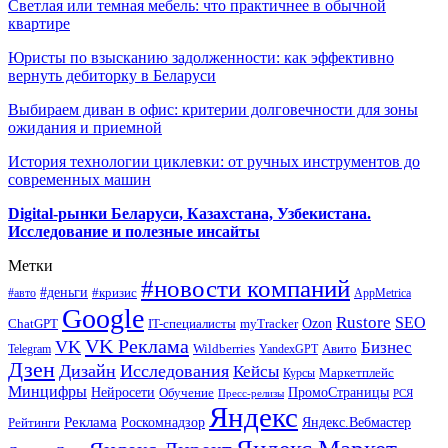
Светлая или темная мебель: что практичнее в обычной
квартире
Юристы по взысканию задолженности: как эффективно
вернуть дебиторку в Беларуси
Выбираем диван в офис: критерии долговечности для зоны
ожидания и приемной
История технологии циклевки: от ручных инструментов до
современных машин
Digital-рынки Беларуси, Казахстана, Узбекистана.
Исследование и полезные инсайты
Метки
#новости компаний
#деньги
#кризис
#авто
AppMetrica
Google
Rustore
SEO
myTracker
Ozon
ChatGPT
IT-специалисты
VK Реклама
VK
Бизнес
Авито
Wildberries
Telegram
YandexGPT
Дзен
Дизайн
Исследования
Кейсы
Маркетплейс
Курсы
Минцифры
ПромоСтраницы
Нейросети
Обучение
Пресс-релизы
РСЯ
Яндекс
Реклама
Роскомнадзор
Яндекс.Вебмастер
Рейтинги