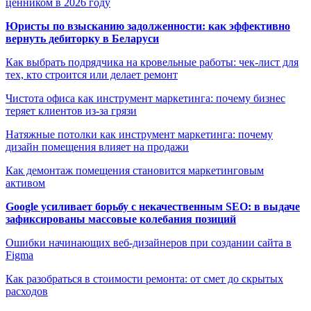
ценником в 2026 году
Юристы по взысканию задолженности: как эффективно
вернуть дебиторку в Беларуси
Как выбрать подрядчика на кровельные работы: чек-лист для
тех, кто строится или делает ремонт
Чистота офиса как инструмент маркетинга: почему бизнес
теряет клиентов из-за грязи
Натяжные потолки как инструмент маркетинга: почему
дизайн помещения влияет на продажи
Как демонтаж помещения становится маркетинговым
активом
Google усиливает борьбу с некачественным SEO: в выдаче
зафиксированы массовые колебания позиций
Ошибки начинающих веб-дизайнеров при создании сайта в
Figma
Как разобраться в стоимости ремонта: от смет до скрытых
расходов