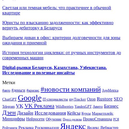
Светлая или темная мебель: что практичнее в обычной
квартире
Юристы по взысканию задолженности: как эффективно
вернуть дебиторку в Беларуси
Выбираем диван в офис: критерии долговечности для зоны
ожидания и приемной
История технологии циклевки: от ручных инструментов до
современных машин
Digital-рынки Беларуси, Казахстана, Узбекистана.
Исследование и полезные инсайты
Метки
#новости компаний
#деньги
#кризис
#авто
AppMetrica
Google
Rustore
SEO
myTracker
Ozon
ChatGPT
IT-специалисты
VK Реклама
VK
Бизнес
Авито
Wildberries
Telegram
YandexGPT
Дзен
Дизайн
Исследования
Кейсы
Маркетплейс
Курсы
Минцифры
ПромоСтраницы
Нейросети
Обучение
Пресс-релизы
РСЯ
Яндекс
Реклама
Роскомнадзор
Яндекс.Вебмастер
Рейтинги