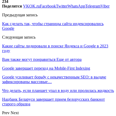
234
Поделится
VK
OK.ru
Facebook
Twitter
WhatsApp
Telegram
Viber
Предыдущая запись
Как сделать так, чтобы страницы сайта индексировались
Google
Следующая запись
Какие сайты лидировали в поиске Яндекса и Google в 2023
году
Вам также могут понравиться
Еще от автора
Google завершает переход на Mobile-First Indexing
Google усиливает борьбу с некачественным SEO: в выдаче
зафиксированы массовые…
Что делать, если планшет упал в воду или пролилась жидкость
Нацбанк Беларуси завершает прием белорусских банкнот
старого образца
Prev
Next