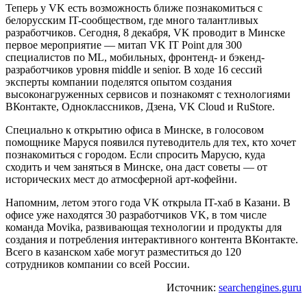
Теперь у VK есть возможность ближе познакомиться с
белорусским IT-сообществом, где много талантливых
разработчиков. Сегодня, 8 декабря, VK проводит в Минске
первое мероприятие — митап VK IT Point для 300
специалистов по ML, мобильных, фронтенд- и бэкенд-
разработчиков уровня middle и senior. В ходе 16 сессий
эксперты компании поделятся опытом создания
высоконагруженных сервисов и познакомят с технологиями
ВКонтакте, Одноклассников, Дзена, VK Cloud и RuStore.
Специально к открытию офиса в Минске, в голосовом
помощнике Маруся появился путеводитель для тех, кто хочет
познакомиться с городом. Если спросить Марусю, куда
сходить и чем заняться в Минске, она даст советы — от
исторических мест до атмосферной арт-кофейни.
Напомним, летом этого года VK открыла IT-хаб в Казани. В
офисе уже находятся 30 разработчиков VK, в том числе
команда Movika, развивающая технологии и продукты для
создания и потребления интерактивного контента ВКонтакте.
Всего в казанском хабе могут разместиться до 120
сотрудников компании со всей России.
Источник:
searchengines.guru