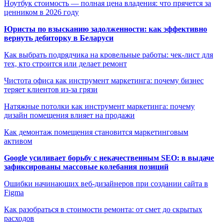
Ноутбук стоимость — полная цена владения: что прячется за
ценником в 2026 году
Юристы по взысканию задолженности: как эффективно
вернуть дебиторку в Беларуси
Как выбрать подрядчика на кровельные работы: чек-лист для
тех, кто строится или делает ремонт
Чистота офиса как инструмент маркетинга: почему бизнес
теряет клиентов из-за грязи
Натяжные потолки как инструмент маркетинга: почему
дизайн помещения влияет на продажи
Как демонтаж помещения становится маркетинговым
активом
Google усиливает борьбу с некачественным SEO: в выдаче
зафиксированы массовые колебания позиций
Ошибки начинающих веб-дизайнеров при создании сайта в
Figma
Как разобраться в стоимости ремонта: от смет до скрытых
расходов