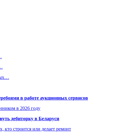
…
в…
ных…
еребоями в работе аукционных сервисов
енником в 2026 году
уть дебиторку в Беларуси
х, кто строится или делает ремонт