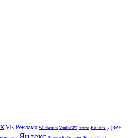
Дзен
VK Реклама
VK
Бизнес
Авито
Wildberries
YandexGPT
Яндекс
комнадзор
Яндекс.Вебмастер
Яндекс.Дзен