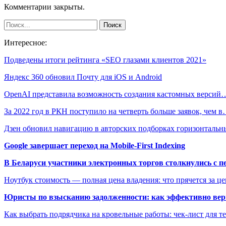
Комментарии закрыты.
Интересное:
Подведены итоги рейтинга «SEO глазами клиентов 2021»
Яндекс 360 обновил Почту для iOS и Android
OpenAI представила возможность создания кастомных версий
За 2022 год в РКН поступило на четверть больше заявок, чем 
Дзен обновил навигацию в авторских подборках горизонталь
Google завершает переход на Mobile-First Indexing
В Беларуси участники электронных торгов столкнулись с п
Ноутбук стоимость — полная цена владения: что прячется за ц
Юристы по взысканию задолженности: как эффективно верн
Как выбрать подрядчика на кровельные работы: чек-лист для те