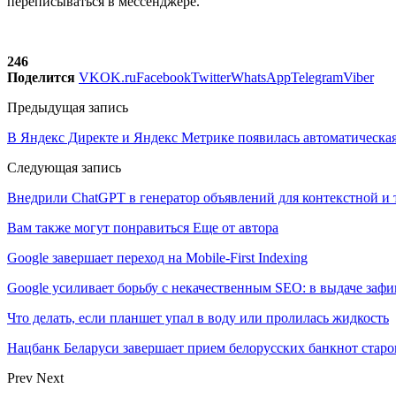
переписываться в мессенджере.
246
Поделится
VK
OK.ru
Facebook
Twitter
WhatsApp
Telegram
Viber
Предыдущая запись
В Яндекс Директе и Яндекс Метрике появилась автоматическа
Следующая запись
Внедрили ChatGPT в генератор объявлений для контекстной и
Вам также могут понравиться
Еще от автора
Google завершает переход на Mobile-First Indexing
Google усиливает борьбу с некачественным SEO: в выдаче за
Что делать, если планшет упал в воду или пролилась жидкость
Нацбанк Беларуси завершает прием белорусских банкнот старо
Prev
Next