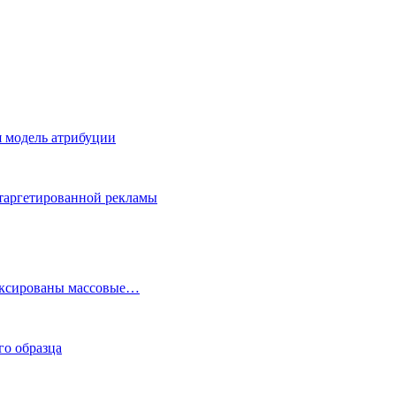
я модель атрибуции
 таргетированной рекламы
фиксированы массовые…
го образца