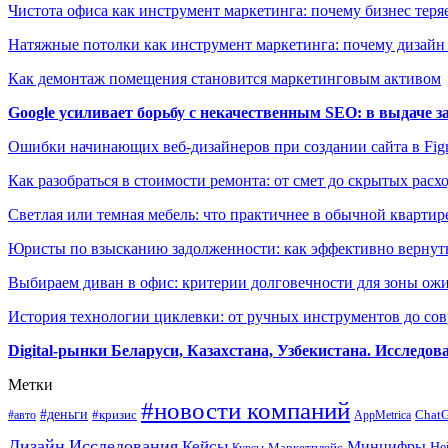
Чистота офиса как инструмент маркетинга: почему бизнес теряе
Натяжные потолки как инструмент маркетинга: почему дизайн
Как демонтаж помещения становится маркетинговым активом
Google усиливает борьбу с некачественным SEO: в выдаче 
Ошибки начинающих веб-дизайнеров при создании сайта в Fi
Как разобраться в стоимости ремонта: от смет до скрытых расх
Светлая или темная мебель: что практичнее в обычной квартир
Юристы по взысканию задолженности: как эффективно вернуть
Выбираем диван в офис: критерии долговечности для зоны ож
История технологии циклевки: от ручных инструментов до с
Digital-рынки Беларуси, Казахстана, Узбекистана. Исследо
Метки
#новости компаний
#деньги
#кризис
Chat
#авто
AppMetrica
Дизайн
Исследования
Кейсы
Минцифры
Маркетплейс
Не