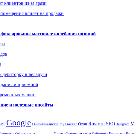
т клиентов из-за грязи
 помещения влияет на продажи
зафиксированы массовые колебания позиций
gma
одов
е
 дебиторку в Беларуси
идания и приемной
овременных машин
вание и полезные инсайты
Google
Rustore
SEO
myTracker
Ozon
GPT
IT-специалисты
Telegram
ПромоСтраницы
Реклама
Рос
йросети
Обучение
Рейтинги