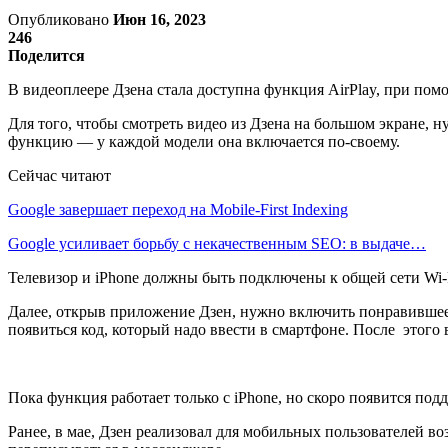
Опубликовано
Июн 16, 2023
246
Поделится
В видеоплеере Дзена стала доступна функция AirPlay, при пом
Для того, чтобы смотреть видео из Дзена на большом экране, 
функцию — у каждой модели она включается по-своему.
Сейчас читают
Google завершает переход на Mobile-First Indexing
Google усиливает борьбу с некачественным SEO: в выдаче…
Телевизор и iPhone должны быть подключены к общей сети Wi-Fi
Далее, открыв приложение Дзен, нужно включить понравившеес
появиться код, который надо ввести в смартфоне. После этого 
Пока функция работает только с iPhone, но скоро появится под
Ранее, в мае, Дзен реализовал для мобильных пользователей 