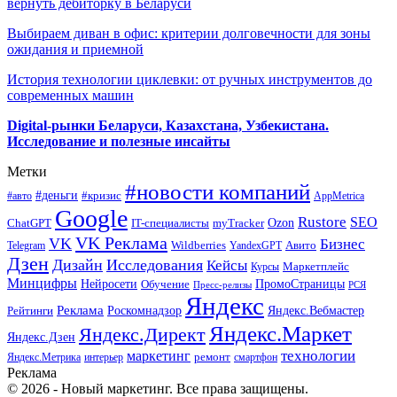
вернуть дебиторку в Беларуси
Выбираем диван в офис: критерии долговечности для зоны
ожидания и приемной
История технологии циклевки: от ручных инструментов до
современных машин
Digital-рынки Беларуси, Казахстана, Узбекистана.
Исследование и полезные инсайты
Метки
#новости компаний
#деньги
#кризис
#авто
AppMetrica
Google
Rustore
SEO
myTracker
Ozon
ChatGPT
IT-специалисты
VK Реклама
VK
Бизнес
Авито
Wildberries
Telegram
YandexGPT
Дзен
Дизайн
Исследования
Кейсы
Маркетплейс
Курсы
Минцифры
ПромоСтраницы
Нейросети
Обучение
Пресс-релизы
РСЯ
Яндекс
Реклама
Роскомнадзор
Яндекс.Вебмастер
Рейтинги
Яндекс.Маркет
Яндекс.Директ
Яндекс.Дзен
маркетинг
технологии
ремонт
Яндекс.Метрика
интерьер
смартфон
Реклама
© 2026 - Новый маркетинг. Все права защищены.