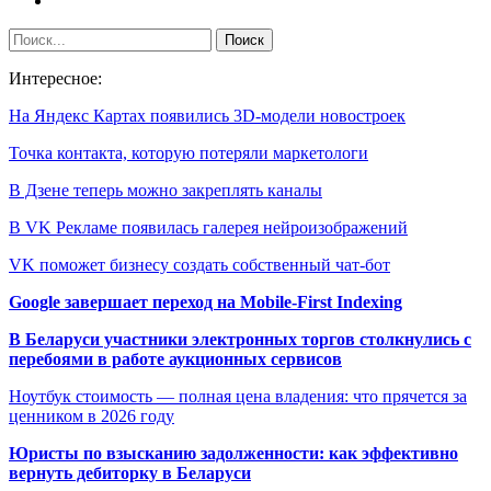
Интересное:
На Яндекс Картах появились 3D-модели новостроек
Точка контакта, которую потеряли маркетологи
В Дзене теперь можно закреплять каналы
В VK Рекламе появилась галерея нейроизображений
VK поможет бизнесу создать собственный чат-бот
Google завершает переход на Mobile-First Indexing
В Беларуси участники электронных торгов столкнулись с
перебоями в работе аукционных сервисов
Ноутбук стоимость — полная цена владения: что прячется за
ценником в 2026 году
Юристы по взысканию задолженности: как эффективно
вернуть дебиторку в Беларуси