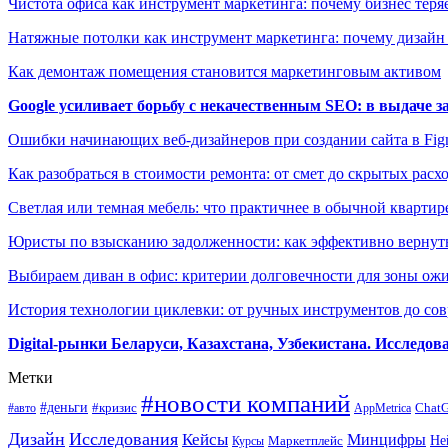
Чистота офиса как инструмент маркетинга: почему бизнес теряе
Натяжные потолки как инструмент маркетинга: почему дизайн
Как демонтаж помещения становится маркетинговым активом
Google усиливает борьбу с некачественным SEO: в выдаче 
Ошибки начинающих веб-дизайнеров при создании сайта в Fi
Как разобраться в стоимости ремонта: от смет до скрытых расх
Светлая или темная мебель: что практичнее в обычной квартир
Юристы по взысканию задолженности: как эффективно вернуть
Выбираем диван в офис: критерии долговечности для зоны ож
История технологии циклевки: от ручных инструментов до с
Digital-рынки Беларуси, Казахстана, Узбекистана. Исследо
Метки
#новости компаний
#деньги
#кризис
Chat
#авто
AppMetrica
Дизайн
Исследования
Кейсы
Минцифры
Маркетплейс
Не
Курсы