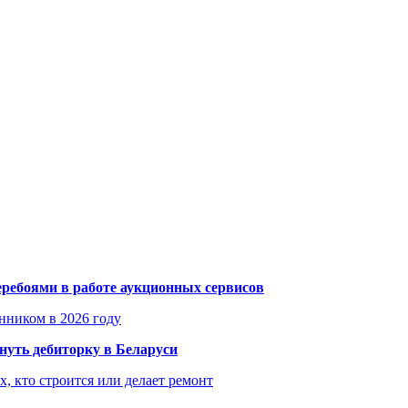
еребоями в работе аукционных сервисов
енником в 2026 году
уть дебиторку в Беларуси
х, кто строится или делает ремонт