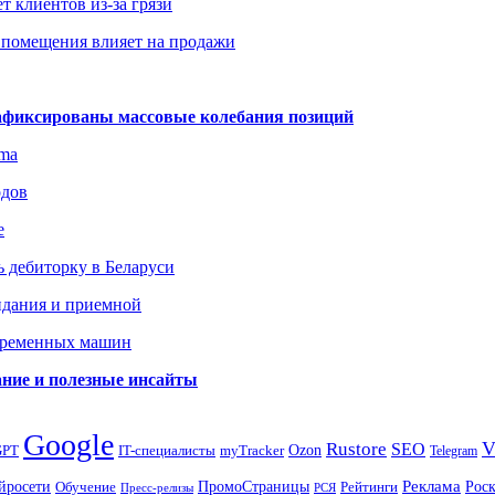
т клиентов из-за грязи
 помещения влияет на продажи
зафиксированы массовые колебания позиций
gma
одов
е
 дебиторку в Беларуси
идания и приемной
овременных машин
вание и полезные инсайты
Google
Rustore
SEO
myTracker
Ozon
GPT
IT-специалисты
Telegram
ПромоСтраницы
Реклама
Рос
йросети
Обучение
Рейтинги
Пресс-релизы
РСЯ