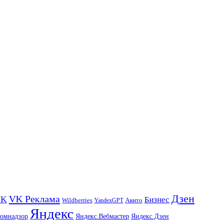
Дзен
VK Реклама
VK
Бизнес
Авито
Wildberries
YandexGPT
Яндекс
комнадзор
Яндекс.Вебмастер
Яндекс.Дзен