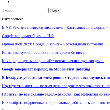
Интересное:
В VK Рекламе появился инструмент «Кастомные лид-формы»
Google закрывает Question Hub
Optimization 2023: Google Discover – неочевидный источник…
Когда вам нужна прошивка принтеров в бизнесе
Как продвинуть молодой сайт: пошаговая инструкция для…
Google завершает переход на Mobile-First Indexing
В Беларуси участники электронных торгов столкнулись с п
Ноутбук стоимость — полная цена владения: что прячется за ц
Юристы по взысканию задолженности: как эффективно верн
Как выбрать подрядчика на кровельные работы: чек-лист для те