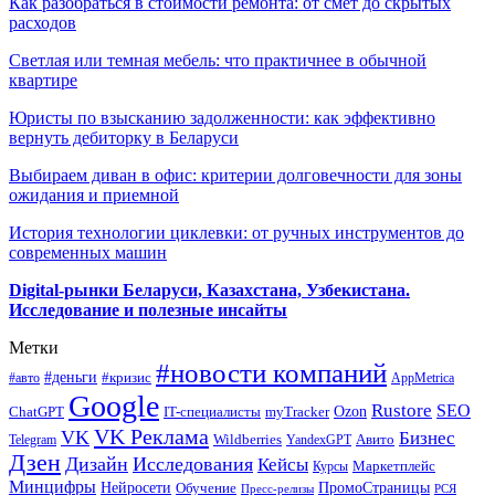
Как разобраться в стоимости ремонта: от смет до скрытых
расходов
Светлая или темная мебель: что практичнее в обычной
квартире
Юристы по взысканию задолженности: как эффективно
вернуть дебиторку в Беларуси
Выбираем диван в офис: критерии долговечности для зоны
ожидания и приемной
История технологии циклевки: от ручных инструментов до
современных машин
Digital-рынки Беларуси, Казахстана, Узбекистана.
Исследование и полезные инсайты
Метки
#новости компаний
#деньги
#кризис
#авто
AppMetrica
Google
Rustore
SEO
myTracker
Ozon
ChatGPT
IT-специалисты
VK Реклама
VK
Бизнес
Авито
Wildberries
Telegram
YandexGPT
Дзен
Дизайн
Исследования
Кейсы
Маркетплейс
Курсы
Минцифры
ПромоСтраницы
Нейросети
Обучение
Пресс-релизы
РСЯ