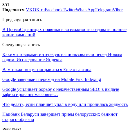
351
Поделится
VK
OK.ru
Facebook
Twitter
WhatsApp
Telegram
Viber
Предыдущая запись
В ПромоСтраницах появилась возможность создавать полные
копии кампаний
Следующая запись
Какими товарами интересуются пользователи перед Новым
годом. Исследование Яндекса
Вам также могут понравиться
Еще от автора
Google завершает переход на Mobile-First Indexing
Google усиливает борьбу с некачественным SEO: в выдаче
зафиксированы массовые…
Что делать, если планшет упал в воду или пролилась жидкость
Нацбанк Беларуси завершает прием белорусских банкнот
старого образца
Prev
Next