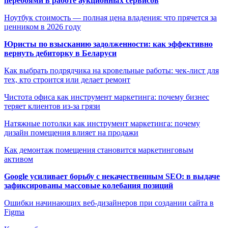
перебоями в работе аукционных сервисов
Ноутбук стоимость — полная цена владения: что прячется за
ценником в 2026 году
Юристы по взысканию задолженности: как эффективно
вернуть дебиторку в Беларуси
Как выбрать подрядчика на кровельные работы: чек-лист для
тех, кто строится или делает ремонт
Чистота офиса как инструмент маркетинга: почему бизнес
теряет клиентов из-за грязи
Натяжные потолки как инструмент маркетинга: почему
дизайн помещения влияет на продажи
Как демонтаж помещения становится маркетинговым
активом
Google усиливает борьбу с некачественным SEO: в выдаче
зафиксированы массовые колебания позиций
Ошибки начинающих веб-дизайнеров при создании сайта в
Figma