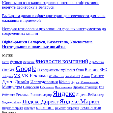
Юристы по взысканию задолженности: как эффективно
вернуть дебиторку в Беларуси
Выбираем диван в офис: критерии долговечности для зоны
ожидания и приемной
История технологии циклевки: от ручных инструментов до
современных машин
Digital-рынки Беларуси, Казахстана, Узбекистана.
Исследование и полезные инсайты
Метки
#новости компаний
#деньги
#кризис
#авто
AppMetrica
Google
Rustore
SEO
myTracker
Ozon
ChatGPT
IT-специалисты
VK Реклама
VK
Бизнес
Авито
Wildberries
Telegram
YandexGPT
Дзен
Дизайн
Исследования
Кейсы
Маркетплейс
Курсы
Минцифры
ПромоСтраницы
Нейросети
Обучение
Пресс-релизы
РСЯ
Яндекс
Реклама
Роскомнадзор
Яндекс.Вебмастер
Рейтинги
Яндекс.Маркет
Яндекс.Директ
Яндекс.Дзен
маркетинг
технологии
ремонт
Яндекс.Метрика
интерьер
смартфон
Реклама