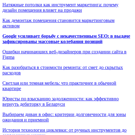
Натяжные потолки как инструмент маркетинга: почему
дизайн помещения влияет на продажи
Как демонтаж помещения становится маркетинговым
активом
Google усиливает борьбу с некачественным SEO: в выдаче
зафиксированы массовые колебания позиций
Ошибки начинающих веб-дизайнеров при создании сайта в
Figma
Как разобраться в стоимости ремонта: от смет до скрытых
расходов
Светлая или темная мебель: что практичнее в обычной
квартире
Юристы по взысканию задолженности: как эффективно
вернуть дебиторку в Беларуси
Выбираем диван в офис: критерии долговечности для зоны
ожидания и приемной
История технологии циклевки: от ручных инструментов до