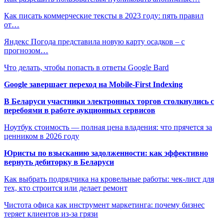
Как писать коммерческие тексты в 2023 году: пять правил
от…
Яндекс Погода представила новую карту осадков – с
прогнозом…
Что делать, чтобы попасть в ответы Google Bard
Google завершает переход на Mobile-First Indexing
В Беларуси участники электронных торгов столкнулись с
перебоями в работе аукционных сервисов
Ноутбук стоимость — полная цена владения: что прячется за
ценником в 2026 году
Юристы по взысканию задолженности: как эффективно
вернуть дебиторку в Беларуси
Как выбрать подрядчика на кровельные работы: чек-лист для
тех, кто строится или делает ремонт
Чистота офиса как инструмент маркетинга: почему бизнес
теряет клиентов из-за грязи