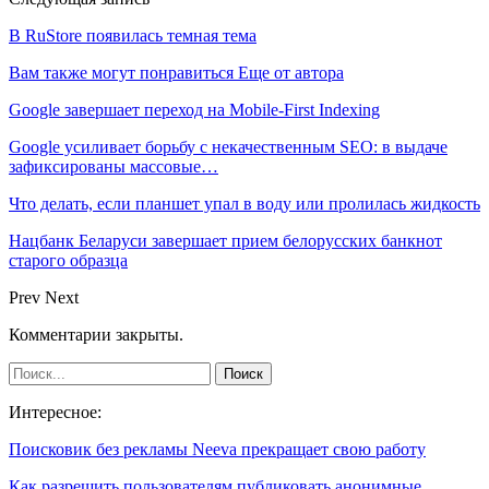
В RuStore появилась темная тема
Вам также могут понравиться
Еще от автора
Google завершает переход на Mobile-First Indexing
Google усиливает борьбу с некачественным SEO: в выдаче
зафиксированы массовые…
Что делать, если планшет упал в воду или пролилась жидкость
Нацбанк Беларуси завершает прием белорусских банкнот
старого образца
Prev
Next
Комментарии закрыты.
Интересное:
Поисковик без рекламы Neeva прекращает свою работу
Как разрешить пользователям публиковать анонимные…