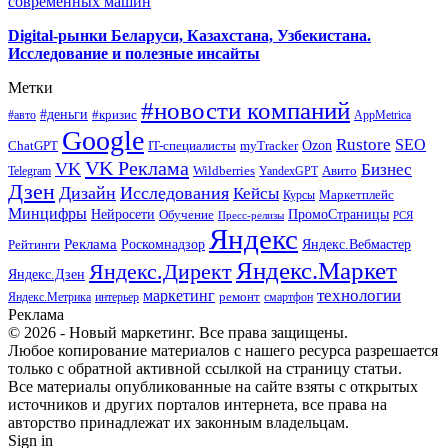
современных машин
Digital-рынки Беларуси, Казахстана, Узбекистана.
Исследование и полезные инсайты
Метки
#новости компаний
#деньги
#кризис
#авто
AppMetrica
Google
Rustore
SEO
myTracker
Ozon
ChatGPT
IT-специалисты
VK Реклама
VK
Бизнес
Авито
Wildberries
Telegram
YandexGPT
Дзен
Дизайн
Исследования
Кейсы
Маркетплейс
Курсы
Минцифры
ПромоСтраницы
Нейросети
Обучение
Пресс-релизы
РСЯ
Яндекс
Реклама
Роскомнадзор
Яндекс.Вебмастер
Рейтинги
Яндекс.Маркет
Яндекс.Директ
Яндекс.Дзен
маркетинг
технологии
ремонт
Яндекс.Метрика
интерьер
смартфон
Реклама
© 2026 - Новый маркетинг. Все права защищены.
Любое копирование материалов с нашего ресурса разрешается
только с обратной активной ссылкой на страницу статьи.
Все материалы опубликованные на сайте взяты с открытых
источников и других порталов интернета, все права на
авторство принадлежат их законным владельцам.
Sign in