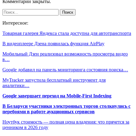
Комментарии закрыты.
Интересное:
Товарная галерея Яндекса стала доступна для автотранспорта
В видеоплеере Дзена появилась функция AirPlay
Мобильный Дзен реализовал возможность просмотра видео
в…
Google добавил на панель мониторинга состояния поиска…
MyTracker запустила бесплатный инструмент для
аналитики…
Google завершает переход на Mobile-First Indexing
В Беларуси участники электронных торгов столкнулись с
перебоями в работе аукционных сервисов
Ноутбук стоимость — полная цена владения: что прячется за
ценником в 2026 году