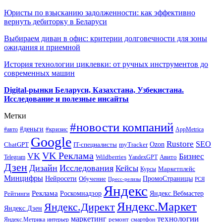
Юристы по взысканию задолженности: как эффективно
вернуть дебиторку в Беларуси
Выбираем диван в офис: критерии долговечности для зоны
ожидания и приемной
История технологии циклевки: от ручных инструментов до
современных машин
Digital-рынки Беларуси, Казахстана, Узбекистана.
Исследование и полезные инсайты
Метки
#новости компаний
#деньги
#кризис
#авто
AppMetrica
Google
Rustore
SEO
myTracker
Ozon
ChatGPT
IT-специалисты
VK Реклама
VK
Бизнес
Авито
Wildberries
Telegram
YandexGPT
Дзен
Дизайн
Исследования
Кейсы
Маркетплейс
Курсы
Минцифры
ПромоСтраницы
Нейросети
Обучение
Пресс-релизы
РСЯ
Яндекс
Реклама
Роскомнадзор
Яндекс.Вебмастер
Рейтинги
Яндекс.Маркет
Яндекс.Директ
Яндекс.Дзен
маркетинг
технологии
ремонт
Яндекс.Метрика
интерьер
смартфон