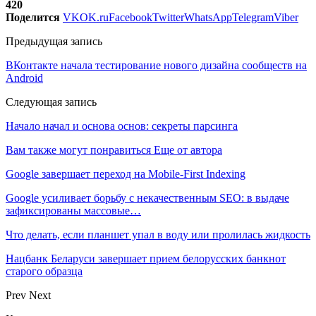
420
Поделится
VK
OK.ru
Facebook
Twitter
WhatsApp
Telegram
Viber
Предыдущая запись
ВКонтакте начала тестирование нового дизайна сообществ на
Android
Следующая запись
Начало начал и основа основ: секреты парсинга
Вам также могут понравиться
Еще от автора
Google завершает переход на Mobile-First Indexing
Google усиливает борьбу с некачественным SEO: в выдаче
зафиксированы массовые…
Что делать, если планшет упал в воду или пролилась жидкость
Нацбанк Беларуси завершает прием белорусских банкнот
старого образца
Prev
Next