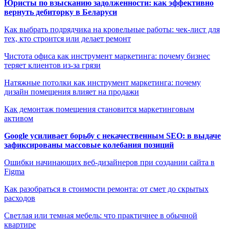
Юристы по взысканию задолженности: как эффективно
вернуть дебиторку в Беларуси
Как выбрать подрядчика на кровельные работы: чек-лист для
тех, кто строится или делает ремонт
Чистота офиса как инструмент маркетинга: почему бизнес
теряет клиентов из-за грязи
Натяжные потолки как инструмент маркетинга: почему
дизайн помещения влияет на продажи
Как демонтаж помещения становится маркетинговым
активом
Google усиливает борьбу с некачественным SEO: в выдаче
зафиксированы массовые колебания позиций
Ошибки начинающих веб-дизайнеров при создании сайта в
Figma
Как разобраться в стоимости ремонта: от смет до скрытых
расходов
Светлая или темная мебель: что практичнее в обычной
квартире