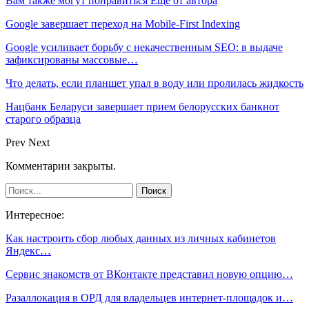
Вам также могут понравиться
Еще от автора
Google завершает переход на Mobile-First Indexing
Google усиливает борьбу с некачественным SEO: в выдаче
зафиксированы массовые…
Что делать, если планшет упал в воду или пролилась жидкость
Нацбанк Беларуси завершает прием белорусских банкнот
старого образца
Prev
Next
Комментарии закрыты.
Интересное:
Как настроить сбор любых данных из личных кабинетов
Яндекс…
Cервис знакомств от ВКонтакте представил новую опцию…
Разаллокация в ОРД для владельцев интернет-площадок и…