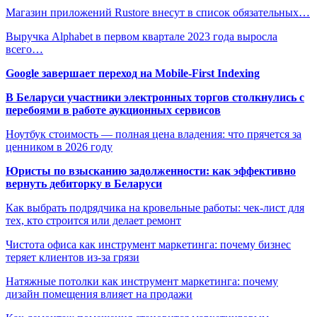
Магазин приложений Rustore внесут в список обязательных…
Выручка Alphabet в первом квартале 2023 года выросла
всего…
Google завершает переход на Mobile-First Indexing
В Беларуси участники электронных торгов столкнулись с
перебоями в работе аукционных сервисов
Ноутбук стоимость — полная цена владения: что прячется за
ценником в 2026 году
Юристы по взысканию задолженности: как эффективно
вернуть дебиторку в Беларуси
Как выбрать подрядчика на кровельные работы: чек-лист для
тех, кто строится или делает ремонт
Чистота офиса как инструмент маркетинга: почему бизнес
теряет клиентов из-за грязи
Натяжные потолки как инструмент маркетинга: почему
дизайн помещения влияет на продажи