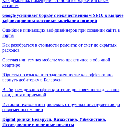
Как демонтаж помещения становится маркетинговым
активом
Google усиливает борьбу с некачественным SEO: в выдаче
зафиксированы массовые колебания позиций
Ошибки начинающих веб-дизайнеров при создании сайта в
Figma
Как разобраться в стоимости ремонта: от смет до скрытых
расходов
Светлая или темная мебель: что практичнее в обычной
квартире
Юристы по взысканию задолженности: как эффективно
вернуть дебиторку в Беларуси
Выбираем диван в офис: критерии долговечности для зоны
ожидания и приемной
История технологии циклевки: от ручных инструментов до
современных машин
Digital-рынки Беларуси, Казахстана, Узбекистана.
Исследование и полезные инсайты