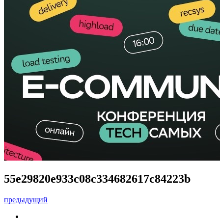
55e29820e933c08c334682617c84223b
предыдущий