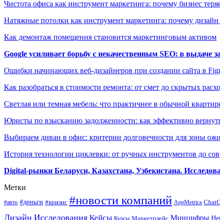
Чистота офиса как инструмент маркетинга: почему бизнес теряе
Натяжные потолки как инструмент маркетинга: почему дизайн
Как демонтаж помещения становится маркетинговым активом
Google усиливает борьбу с некачественным SEO: в выдаче 
Ошибки начинающих веб-дизайнеров при создании сайта в Fi
Как разобраться в стоимости ремонта: от смет до скрытых расх
Светлая или темная мебель: что практичнее в обычной квартир
Юристы по взысканию задолженности: как эффективно вернуть
Выбираем диван в офис: критерии долговечности для зоны ож
История технологии циклевки: от ручных инструментов до с
Digital-рынки Беларуси, Казахстана, Узбекистана. Исследо
Метки
#новости компаний
#деньги
#кризис
Chat
#авто
AppMetrica
Дизайн
Исследования
Кейсы
Минцифры
Маркетплейс
Не
Курсы