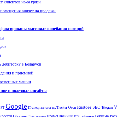
т клиентов из-за грязи
 помещения влияет на продажи
зафиксированы массовые колебания позиций
gma
одов
е
 дебиторку в Беларуси
идания и приемной
овременных машин
вание и полезные инсайты
Google
Rustore
SEO
myTracker
Ozon
GPT
IT-специалисты
Telegram
ПромоСтраницы
Реклама
Рос
йросети
Обучение
Рейтинги
Пресс-релизы
РСЯ