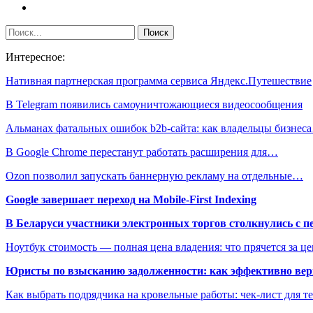
Интересное:
Нативная партнерская программа сервиса Яндекс.Путешествие
В Telegram появились самоуничтожающиеся видеосообщения
Альманах фатальных ошибок b2b-сайта: как владельцы бизнес
В Google Chrome перестанут работать расширения для…
Ozon позволил запускать баннерную рекламу на отдельные…
Google завершает переход на Mobile-First Indexing
В Беларуси участники электронных торгов столкнулись с п
Ноутбук стоимость — полная цена владения: что прячется за ц
Юристы по взысканию задолженности: как эффективно верн
Как выбрать подрядчика на кровельные работы: чек-лист для те