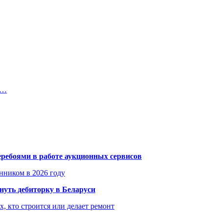
а…
еребоями в работе аукционных сервисов
енником в 2026 году
уть дебиторку в Беларуси
х, кто строится или делает ремонт