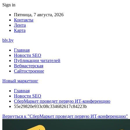
Sign in
Пятница, 7 августа, 2026
Контакты
Лента
Карта
blv.by
Главная
Новости SEO
Публикации читателей
Вебмастерская
Сайтостроение
Новый маркетинг
Главная
Новости SEO
СберМаркет проведет первую ИТ-конференцию
55e29820e933c08c334682617c84223b
Вернуться к "СберМаркет проведет первую ИТ-конференцию"