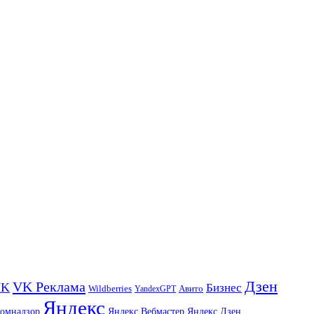
Дзен
VK Реклама
VK
Бизнес
Авито
Wildberries
YandexGPT
Яндекс
комнадзор
Яндекс.Вебмастер
Яндекс.Дзен