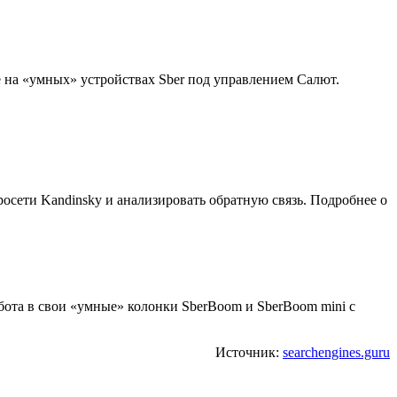
же на «умных» устройствах Sber под управлением Салют.
осети Kandinsky и анализировать обратную связь. Подробнее о
-бота в свои «умные» колонки SberBoom и SberBoom mini с
Источник:
searchengines.guru