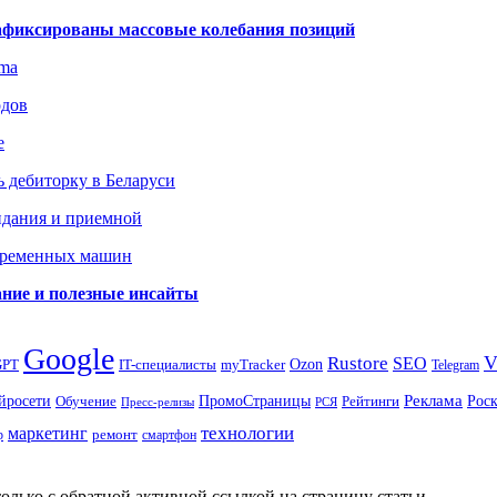
зафиксированы массовые колебания позиций
gma
одов
е
 дебиторку в Беларуси
идания и приемной
овременных машин
вание и полезные инсайты
Google
Rustore
SEO
myTracker
Ozon
GPT
IT-специалисты
Telegram
ПромоСтраницы
Реклама
Рос
йросети
Обучение
Рейтинги
Пресс-релизы
РСЯ
маркетинг
технологии
ремонт
р
смартфон
олько с обратной активной ссылкой на страницу статьи.