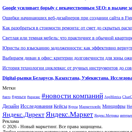
Google усиливает борьбу с некачественным SEO: в выдаче 
Ошибки начинающих веб-дизайнеров при создании сайта в Fi
Как разобраться в стоимости ремонта: от смет до скрытых расх
Светлая или темная мебель: что практичнее в обычной квартир
Юристы по взысканию задолженности: как эффективно вернуть
Выбираем диван в офис: критерии долговечности для зоны ож
История технологии циклевки: от ручных инструментов до с
Digital-рынки Беларуси, Казахстана, Узбекистана. Исследо
Метки
#новости компаний
#деньги
#кризис
Chat
#авто
AppMetrica
Дизайн
Исследования
Кейсы
Минцифры
Маркетплейс
Не
Курсы
Яндекс.Маркет
Яндекс.Директ
Яндекс.Метрика
интерье
Реклама
© 2026 - Новый маркетинг. Все права защищены.
Любое копирование материалов с нашего ресурса разрешается т