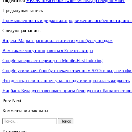
Поделится
VK
OK.ru
Facebook
Twitter
WhatsApp
Telegram
Viber
Предыдущая запись
Промышленность и диджитал-продвижение: особенности, инст
Следующая запись
Яндекс Маркет расширил статистику по бусту продаж
Вам также могут понравиться
Еще от автора
Google завершает переход на Mobile-First Indexing
Google усиливает борьбу с некачественным SEO: в выдаче за
Что делать, если планшет упал в воду или пролилась жидкость
Нацбанк Беларуси завершает прием белорусских банкнот старо
Prev
Next
Комментарии закрыты.
Интересное: