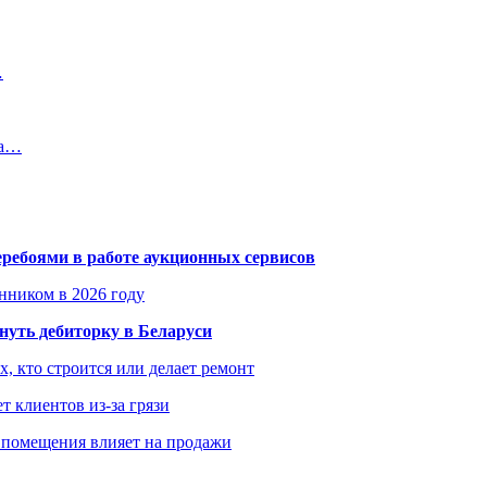
…
на…
еребоями в работе аукционных сервисов
енником в 2026 году
уть дебиторку в Беларуси
х, кто строится или делает ремонт
т клиентов из-за грязи
 помещения влияет на продажи