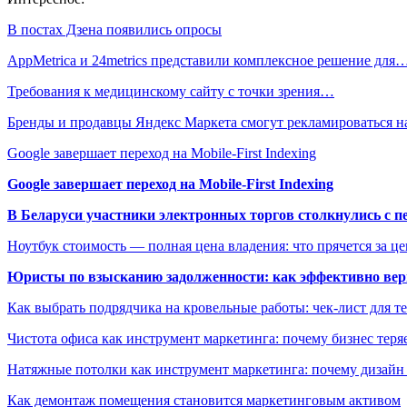
В постах Дзена появились опросы
AppMetrica и 24metrics представили комплексное решение для
Требования к медицинскому сайту с точки зрения…
Бренды и продавцы Яндекс Маркета смогут рекламироваться 
Google завершает переход на Mobile-First Indexing
Google завершает переход на Mobile-First Indexing
В Беларуси участники электронных торгов столкнулись с п
Ноутбук стоимость — полная цена владения: что прячется за ц
Юристы по взысканию задолженности: как эффективно верн
Как выбрать подрядчика на кровельные работы: чек-лист для те
Чистота офиса как инструмент маркетинга: почему бизнес теряе
Натяжные потолки как инструмент маркетинга: почему дизайн
Как демонтаж помещения становится маркетинговым активом