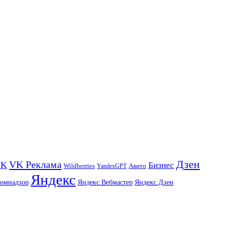
Дзен
VK Реклама
VK
Бизнес
Авито
Wildberries
YandexGPT
Яндекс
комнадзор
Яндекс.Вебмастер
Яндекс.Дзен