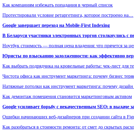
Как компаниям избежать попадания в черный список
Протестировали условие ретаргетинга, которое построено на…
Google завершает переход на Mobile-First Indexing
В Беларуси участники электронных торгов столкнулись с п
Ноутбук стоимость — полная цена владения: что прячется за ц
Юристы по взысканию задолженности: как эффективно верн
Как выбрать подрядчика на кровельные работы: чек-лист для те
Чистота офиса как инструмент маркетинга: почему бизнес теряе
Натяжные потолки как инструмент маркетинга: почему дизайн
Как демонтаж помещения становится маркетинговым активом
Google усиливает борьбу с некачественным SEO: в выдаче 
Ошибки начинающих веб-дизайнеров при создании сайта в Fi
Как разобраться в стоимости ремонта: от смет до скрытых расх