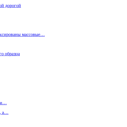
ой дорогой
фиксированы массовые…
го образца
ы и…
, а…