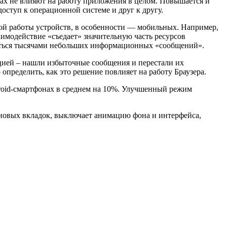
тах не влияют на работу приложения в целом. Повышается и
доступ к операционной системе и друг к другу.
ной работы устройств, в особенности — мобильных. Например,
имодействие «съедает» значительную часть ресурсов
иваться тысячами небольших информационных «сообщений».
цией – нашли избыточные сообщения и перестали их
пределить, как это решение повлияет на работу Браузера.
droid-смартфонах в среднем на 10%. Улучшенный режим
оновых вкладок, выключает анимацию фона и интерфейса,