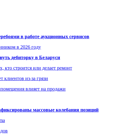
еребоями в работе аукционных сервисов
енником в 2026 году
уть дебиторку в Беларуси
х, кто строится или делает ремонт
т клиентов из-за грязи
 помещения влияет на продажи
зафиксированы массовые колебания позиций
gma
одов