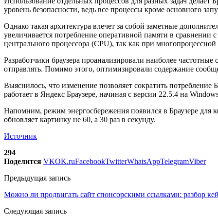
Использование отдельных процессов для разных задач делает Б
уровень безопасности, ведь все процессы кроме основного зап
Однако такая архитектура влечет за собой заметные дополнит
увеличивается потребление оперативной памяти в сравнении с
центрального процессора (CPU), так как при многопроцессно
Разработчики браузера проанализировали наиболее частотные
отправлять. Помимо этого, оптимизировали содержание сообщен
Выяснилось, что изменение позволяет сократить потребление 
работает в Яндекс Браузере, начиная с версии 22.5.4 на Windows,
Напомним, режим энергосбережения появился в Браузере для к
обновляет картинку не 60, а 30 раз в секунду.
Источник
294
Поделится
VK
OK.ru
Facebook
Twitter
WhatsApp
Telegram
Viber
Предыдущая запись
Можно ли продвигать сайт спонсорскими ссылками: разбор ке
Следующая запись