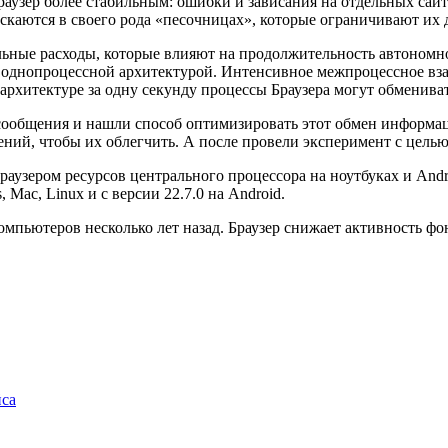
раузер более стабильным: ошибки и зависания на отдельных сай
ускаются в своего рода «песочницах», которые ограничивают их 
ельные расходы, которые влияют на продолжительность автоном
 однопроцессной архитектурой. Интенсивное межпроцессное вза
й архитектуре за одну секунду процессы Браузера могут обмен
 сообщения и нашли способ оптимизировать этот обмен информа
ий, чтобы их облегчить. А после провели эксперимент с целью о
Браузером ресурсов центрального процессора на ноутбуках и An
 Mac, Linux и с версии 22.7.0 на Android.
омпьютеров несколько лет назад. Браузер снижает активность ф
йса