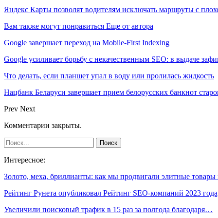
Яндекс Карты позволят водителям исключать маршруты с плох
Вам также могут понравиться
Еще от автора
Google завершает переход на Mobile-First Indexing
Google усиливает борьбу с некачественным SEO: в выдаче за
Что делать, если планшет упал в воду или пролилась жидкость
Нацбанк Беларуси завершает прием белорусских банкнот старо
Prev
Next
Комментарии закрыты.
Интересное:
Золото, меха, бриллианты: как мы продвигали элитные товар
Рейтинг Рунета опубликовал Рейтинг SEO-компаний 2023 года
Увеличили поисковый трафик в 15 раз за полгода благодаря…