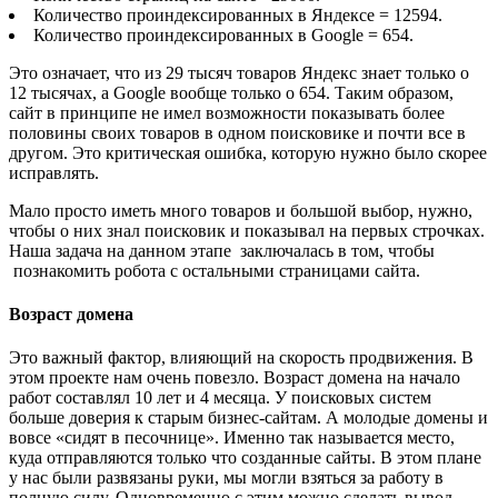
Количество проиндексированных в Яндексе = 12594.
Количество проиндексированных в Google = 654.
Это означает, что из 29 тысяч товаров Яндекс знает только о
12 тысячах, а Google вообще только о 654. Таким образом,
сайт в принципе не имел возможности показывать более
половины своих товаров в одном поисковике и почти все в
другом. Это критическая ошибка, которую нужно было скорее
исправлять.
Мало просто иметь много товаров и большой выбор, нужно,
чтобы о них знал поисковик и показывал на первых строчках.
Наша задача на данном этапе заключалась в том, чтобы
познакомить робота с остальными страницами сайта.
Возраст домена
Это важный фактор, влияющий на скорость продвижения. В
этом проекте нам очень повезло. Возраст домена на начало
работ составлял 10 лет и 4 месяца. У поисковых систем
больше доверия к старым бизнес-сайтам. А молодые домены и
вовсе «сидят в песочнице». Именно так называется место,
куда отправляются только что созданные сайты. В этом плане
у нас были развязаны руки, мы могли взяться за работу в
полную силу. Одновременно с этим можно сделать вывод,