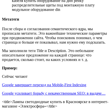
кабеля купить оборудование на дин рейку
распределительные щиты под монтажную плату
модульное оборудование din
Метатеги
После сбора и согласования семантического ядра, мы
прописали метатеги. Это важнейшие технические параметры
при продвижении сайта. Чтобы поисковик понимал, о чем
страница и больше ее показывал, нам нужно ему подсказать.
Мы заполнили теги Title и Description. Это небольшое
описательное предложение на каждой странице: что
продается, сколько стоит, на каких условиях и т. д.
Пример:
Сейчас читают
Google завершает переход на Mobile-First Indexing
Google усиливает борьбу с некачественным SEO: в выдаче…
<title>Лампы светодиодные купить в Красноярске в интернет-
магазине «Электросфера»</title>