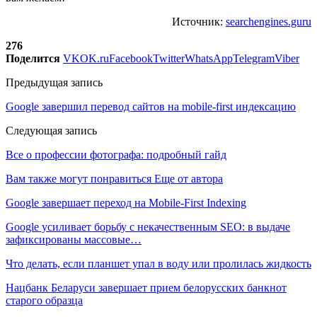
Источник:
searchengines.guru
276
Поделится
VK
OK.ru
Facebook
Twitter
WhatsApp
Telegram
Viber
Предыдущая запись
Google завершил перевод сайтов на mobile-first индексацию
Следующая запись
Все о профессии фотографа: подробный гайд
Вам также могут понравиться
Еще от автора
Google завершает переход на Mobile-First Indexing
Google усиливает борьбу с некачественным SEO: в выдаче
зафиксированы массовые…
Что делать, если планшет упал в воду или пролилась жидкость
Нацбанк Беларуси завершает прием белорусских банкнот
старого образца