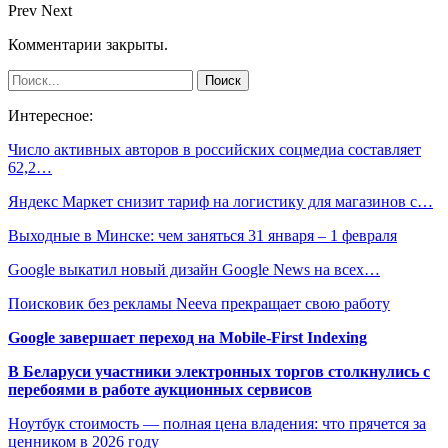
Prev
Next
Комментарии закрыты.
Интересное:
Число активных авторов в российских соцмедиа составляет
62,2…
Яндекс Маркет снизит тариф на логистику для магазинов с…
Выходные в Минске: чем заняться 31 января – 1 февраля
Google выкатил новый дизайн Google News на всех…
Поисковик без рекламы Neeva прекращает свою работу
Google завершает переход на Mobile-First Indexing
В Беларуси участники электронных торгов столкнулись с
перебоями в работе аукционных сервисов
Ноутбук стоимость — полная цена владения: что прячется за
ценником в 2026 году