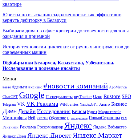
квартире
Юристы по взысканию задолженности: как эффективно
вернуть дебиторку в Беларуси
Выбираем диван в офис: критерии долговечности для зоны
ожидания и приемной
История технологии циклевки: от ручных инструментов до
современных машин
Digital-рынки Беларуси, Казахстана, Узбекистана.
Исследование и полезные инсайты
Метки
#новости компаний
#деньги
#кризис
#авто
AppMetrica
Google
Rustore
SEO
myTracker
Ozon
ChatGPT
IT-специалисты
VK Реклама
VK
Бизнес
Авито
Wildberries
Telegram
YandexGPT
Дзен
Дизайн
Исследования
Кейсы
Маркетплейс
Курсы
Минцифры
ПромоСтраницы
Нейросети
Обучение
Пресс-релизы
РСЯ
Яндекс
Реклама
Роскомнадзор
Яндекс.Вебмастер
Рейтинги
Яндекс.Маркет
Яндекс.Директ
Яндекс.Дзен