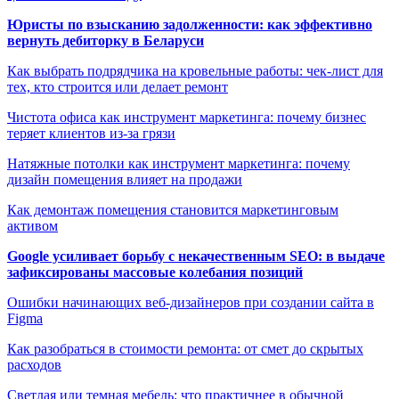
Юристы по взысканию задолженности: как эффективно
вернуть дебиторку в Беларуси
Как выбрать подрядчика на кровельные работы: чек-лист для
тех, кто строится или делает ремонт
Чистота офиса как инструмент маркетинга: почему бизнес
теряет клиентов из-за грязи
Натяжные потолки как инструмент маркетинга: почему
дизайн помещения влияет на продажи
Как демонтаж помещения становится маркетинговым
активом
Google усиливает борьбу с некачественным SEO: в выдаче
зафиксированы массовые колебания позиций
Ошибки начинающих веб-дизайнеров при создании сайта в
Figma
Как разобраться в стоимости ремонта: от смет до скрытых
расходов
Светлая или темная мебель: что практичнее в обычной