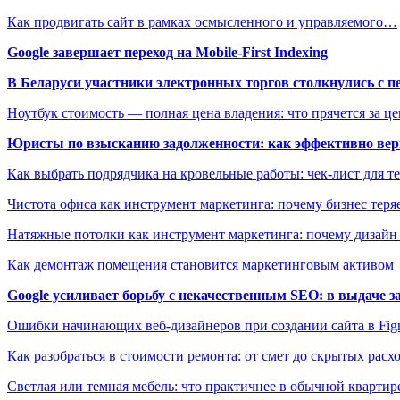
Как продвигать сайт в рамках осмысленного и управляемого…
Google завершает переход на Mobile-First Indexing
В Беларуси участники электронных торгов столкнулись с п
Ноутбук стоимость — полная цена владения: что прячется за ц
Юристы по взысканию задолженности: как эффективно верн
Как выбрать подрядчика на кровельные работы: чек-лист для те
Чистота офиса как инструмент маркетинга: почему бизнес теряе
Натяжные потолки как инструмент маркетинга: почему дизайн
Как демонтаж помещения становится маркетинговым активом
Google усиливает борьбу с некачественным SEO: в выдаче 
Ошибки начинающих веб-дизайнеров при создании сайта в Fi
Как разобраться в стоимости ремонта: от смет до скрытых расх
Светлая или темная мебель: что практичнее в обычной квартир