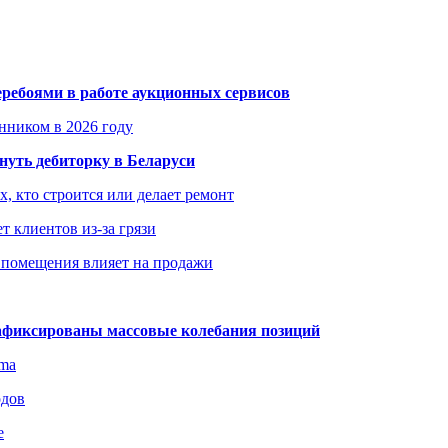
еребоями в работе аукционных сервисов
енником в 2026 году
уть дебиторку в Беларуси
х, кто строится или делает ремонт
т клиентов из-за грязи
 помещения влияет на продажи
зафиксированы массовые колебания позиций
gma
одов
е