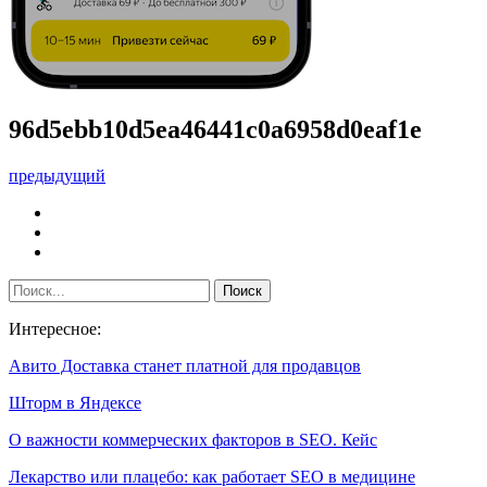
96d5ebb10d5ea46441c0a6958d0eaf1e
предыдущий
Интересное:
Авито Доставка станет платной для продавцов
Шторм в Яндексе
О важности коммерческих факторов в SEO. Кейс
Лекарство или плацебо: как работает SEO в медицине