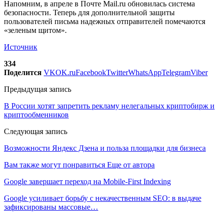
Напомним, в апреле в Почте Mail.ru обновилась система
безопасности. Теперь для дополнительной защиты
пользователей письма надежных отправителей помечаются
«зеленым щитом».
Источник
334
Поделится
VK
OK.ru
Facebook
Twitter
WhatsApp
Telegram
Viber
Предыдущая запись
В России хотят запретить рекламу нелегальных криптобирж и
криптообменников
Следующая запись
Возможности Яндекс Дзена и польза площадки для бизнеса
Вам также могут понравиться
Еще от автора
Google завершает переход на Mobile-First Indexing
Google усиливает борьбу с некачественным SEO: в выдаче
зафиксированы массовые…