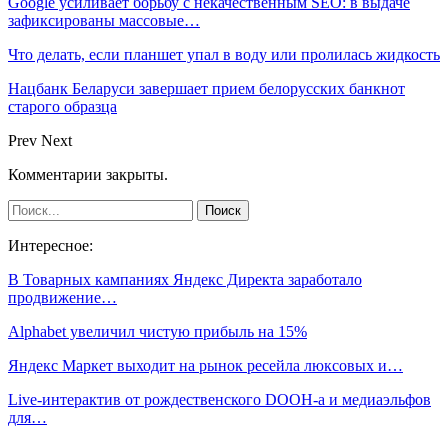
Google усиливает борьбу с некачественным SEO: в выдаче
зафиксированы массовые…
Что делать, если планшет упал в воду или пролилась жидкость
Нацбанк Беларуси завершает прием белорусских банкнот
старого образца
Prev
Next
Комментарии закрыты.
Интересное:
В Товарных кампаниях Яндекс Директа заработало
продвижение…
Alphabet увеличил чистую прибыль на 15%
Яндекс Маркет выходит на рынок ресейла люксовых и…
Live-интерактив от рождественского DOOH-а и медиаэльфов
для…