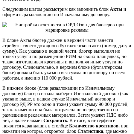
Следующим шагом рассмотрим как заполнить блок
Акты
и
оформить разаллокацию по Изначальному договору.
В блоке Акты блогер должен в верхней части занести
атрибуты своего доходного бухгалтерского акта (номер, дату и
сумму). Как указано в водной части, блогер выполнял не
только услуги по размещению РИМ на своих площадках, но
также изготавливал креативы и выполнял иные услуги по
договору. Следовательно, в верхнем блоке (бухгалтерском
блоке) должна быть указана вся сумма по договору по всем
работам, а именно 110 000 рублей.
В нижнем блоке (блок разаллокации по Изначальному
договору) блогер сначала выберет Изначальный договор (как
указано выше, в нашем случае Изначальный договор и
договор РД-РР это одно и тоже) укажет сумму 90 000 рублей,
так как именно она была потрачена непосредственно на
размещение рекламных материалов. Затем укажет НДС либо
нет, а далее нажмет
Сохранить
. В итоге, в интерфейсе
появится карандашик в столбце
Количество креативов,
при
нажатии на которы, откроется блок
Статистика
, где можно