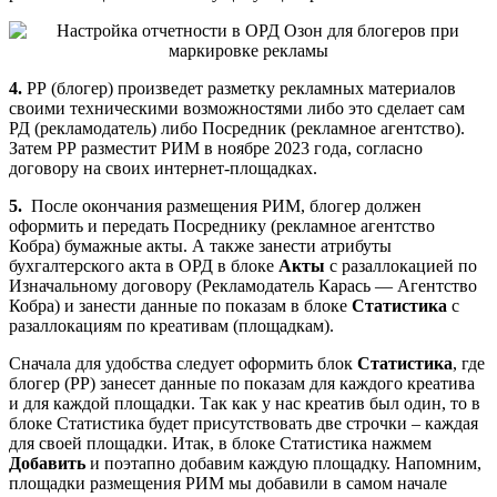
4.
РР (блогер) произведет разметку рекламных материалов
своими техническими возможностями либо это сделает сам
РД (рекламодатель) либо Посредник (рекламное агентство).
Затем РР разместит РИМ в ноябре 2023 года, согласно
договору на своих интернет-площадках.
5.
После окончания размещения РИМ, блогер должен
оформить и передать Посреднику (рекламное агентство
Кобра) бумажные акты. А также занести атрибуты
бухгалтерского акта в ОРД в блоке
Акты
с разаллокацией по
Изначальному договору (Рекламодатель Карась — Агентство
Кобра) и занести данные по показам в блоке
Статистика
с
разаллокациям по креативам (площадкам).
Сначала для удобства следует оформить блок
Статистика
, где
блогер (РР) занесет данные по показам для каждого креатива
и для каждой площадки. Так как у нас креатив был один, то в
блоке Статистика будет присутствовать две строчки – каждая
для своей площадки. Итак, в блоке Статистика нажмем
Добавить
и поэтапно добавим каждую площадку. Напомним,
площадки размещения РИМ мы добавили в самом начале