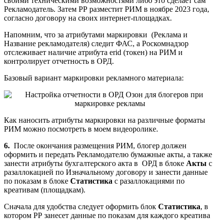
своими техническими возможностями либо это сделает сам
Рекламодатель. Затем РР разместит РИМ в ноябре 2023 года,
согласно договору на своих интернет-площадках.
Напомним, что за атрибутами маркировки (Реклама и
Название рекламодателя) следит ФАС, а Роскомнадзор
отслеживает наличие атрибута erid (токен) на РИМ и
контролирует отчетность в ОРД.
Базовый вариант маркировки рекламного материала:
Как наносить атрибуты маркировки на различные форматы
РИМ можно посмотреть в моем видеоролике.
6.
После окончания размещения РИМ, блогер должен
оформить и передать Рекламодателю бумажные акты, а также
занести атрибуты бухгалтерского акта в ОРД в блоке
Акты
с
разаллокацией по Изначальному договору и занести данные
по показам в блоке
Статистика
с разаллокациями по
креативам (площадкам).
Сначала для удобства следует оформить блок
Статистика
, в
котором РР занесет данные по показам для каждого креатива