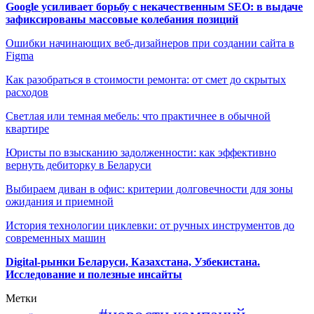
Google усиливает борьбу с некачественным SEO: в выдаче
зафиксированы массовые колебания позиций
Ошибки начинающих веб-дизайнеров при создании сайта в
Figma
Как разобраться в стоимости ремонта: от смет до скрытых
расходов
Светлая или темная мебель: что практичнее в обычной
квартире
Юристы по взысканию задолженности: как эффективно
вернуть дебиторку в Беларуси
Выбираем диван в офис: критерии долговечности для зоны
ожидания и приемной
История технологии циклевки: от ручных инструментов до
современных машин
Digital-рынки Беларуси, Казахстана, Узбекистана.
Исследование и полезные инсайты
Метки