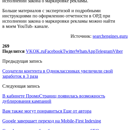
исполнении закона о маркировке рекламы.
Больше материалов с экспертизой и подробными
инструкциями по оформлению отчетности в ОРД при
исполнении закона о маркировки рекламы можно найти
в моем YouTub- канале.
Источник:
searchengines.guru
269
Поделится
VK
OK.ru
Facebook
Twitter
WhatsApp
Telegram
Viber
Предыдущая запись
Создатели контента в Одноклассниках увеличили свой
заработок в 3 раза
Следующая запись
В кабинете ПромоСтраниц появилась возможность
дублирования кампаний
Вам также могут понравиться
Еще от автора
Google завершает переход на Mobile-First Indexing