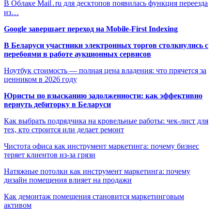
В Облаке Mail․ru для десктопов появилась функция переезда
из…
Google завершает переход на Mobile-First Indexing
В Беларуси участники электронных торгов столкнулись с
перебоями в работе аукционных сервисов
Ноутбук стоимость — полная цена владения: что прячется за
ценником в 2026 году
Юристы по взысканию задолженности: как эффективно
вернуть дебиторку в Беларуси
Как выбрать подрядчика на кровельные работы: чек-лист для
тех, кто строится или делает ремонт
Чистота офиса как инструмент маркетинга: почему бизнес
теряет клиентов из-за грязи
Натяжные потолки как инструмент маркетинга: почему
дизайн помещения влияет на продажи
Как демонтаж помещения становится маркетинговым
активом