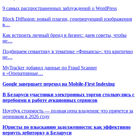
9 самых распространенных заблуждений о WordPress
Block Diffusion: новый плагин, генерирующий изображения
в…
Как встроить личный бренд в бизнес: даем советы, чтобы
не…
Подбираем семантику в тематике «Финансы»: что критично
не…
MyTracker добавил данные по Fraud Scanner
в «Оперативные…
Google завершает переход на Mobile-First Indexing
В Беларуси участники электронных торгов столкнулись с
перебоями в работе аукционных сервисов
Ноутбук стоимость — полная цена владения: что прячется за
ценником в 2026 году
Юристы по взысканию задолженности: как эффективно
вернуть дебиторку в Беларуси