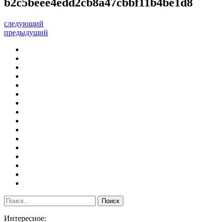
b2c5beee4edd2cb8a47cbbf11b4be1d8
следующий
предыдущий
Интересное: