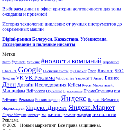
Выбираем диван в офис: критерии долговечности для зоны
ожидания и приемной
История технологии циклевки: от ручных инструментов до
современных машин
Digital-рынки Беларуси, Казахстана, Узбекистана.
Исследование и полезные инсайты
Метки
#новости компаний
#деньги
#кризис
#авто
AppMetrica
Google
Rustore
SEO
myTracker
Ozon
ChatGPT
IT-специалисты
VK Реклама
VK
Бизнес
Авито
Wildberries
Telegram
YandexGPT
Дзен
Дизайн
Исследования
Кейсы
Маркетплейс
Курсы
Минцифры
ПромоСтраницы
Нейросети
Обучение
Пресс-релизы
РСЯ
Яндекс
Реклама
Роскомнадзор
Яндекс.Вебмастер
Рейтинги
Яндекс.Маркет
Яндекс.Директ
Яндекс.Дзен
маркетинг
технологии
ремонт
Яндекс.Метрика
интерьер
смартфон
Реклама
© 2026 - Новый маркетинг. Все права защищены.