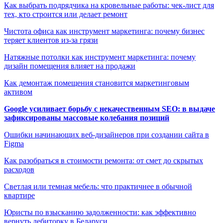
Как выбрать подрядчика на кровельные работы: чек-лист для
тех, кто строится или делает ремонт
Чистота офиса как инструмент маркетинга: почему бизнес
теряет клиентов из-за грязи
Натяжные потолки как инструмент маркетинга: почему
дизайн помещения влияет на продажи
Как демонтаж помещения становится маркетинговым
активом
Google усиливает борьбу с некачественным SEO: в выдаче
зафиксированы массовые колебания позиций
Ошибки начинающих веб-дизайнеров при создании сайта в
Figma
Как разобраться в стоимости ремонта: от смет до скрытых
расходов
Светлая или темная мебель: что практичнее в обычной
квартире
Юристы по взысканию задолженности: как эффективно
вернуть дебиторку в Беларуси