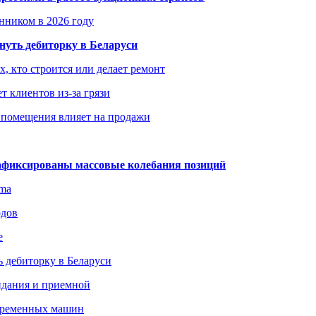
енником в 2026 году
уть дебиторку в Беларуси
х, кто строится или делает ремонт
т клиентов из-за грязи
 помещения влияет на продажи
зафиксированы массовые колебания позиций
gma
одов
е
 дебиторку в Беларуси
идания и приемной
овременных машин