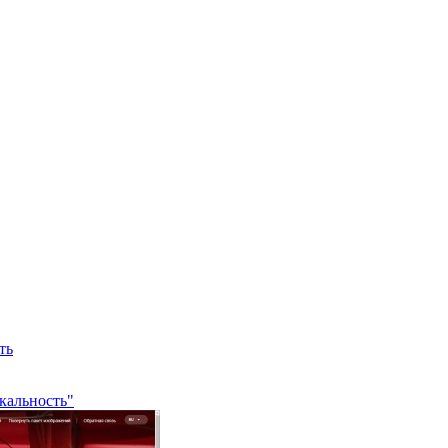
ть
кальность"