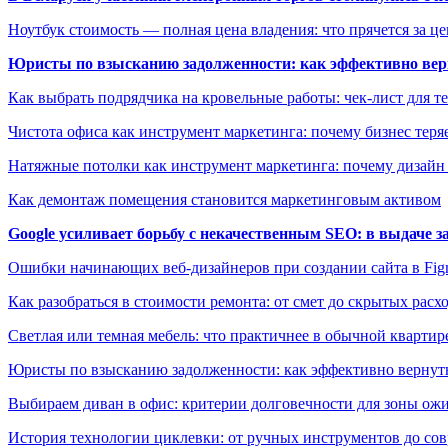
Ноутбук стоимость — полная цена владения: что прячется за ц
Юристы по взысканию задолженности: как эффективно верн
Как выбрать подрядчика на кровельные работы: чек-лист для те
Чистота офиса как инструмент маркетинга: почему бизнес теряе
Натяжные потолки как инструмент маркетинга: почему дизайн
Как демонтаж помещения становится маркетинговым активом
Google усиливает борьбу с некачественным SEO: в выдаче 
Ошибки начинающих веб-дизайнеров при создании сайта в Fi
Как разобраться в стоимости ремонта: от смет до скрытых расх
Светлая или темная мебель: что практичнее в обычной квартир
Юристы по взысканию задолженности: как эффективно вернуть
Выбираем диван в офис: критерии долговечности для зоны ож
История технологии циклевки: от ручных инструментов до с