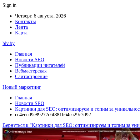
Sign in
Четверг, 6 августа, 2026
Контакты
Лента
Карта
blv.by
Главная
Новости SEO
Публикации читателей
Вебмастерская
Сайтостроение
Новый маркетинг
Главная
Новости SEO
Картинки для SEO: оптимизируем и топим за уникальнос
cc4eecd9e89277e6f881b64ea29c7d92
Вернуться к "Картинки для SEO: оптимизируем и топим за уни