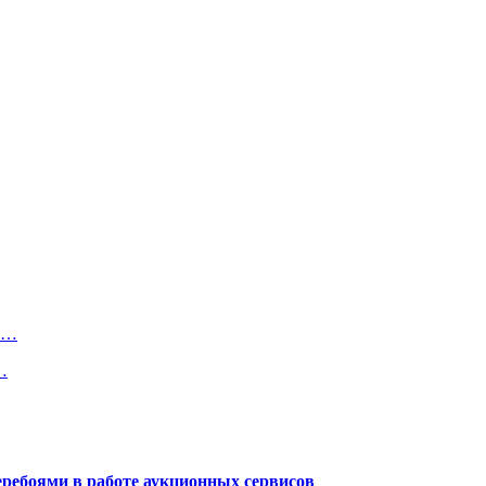
 и…
…
еребоями в работе аукционных сервисов