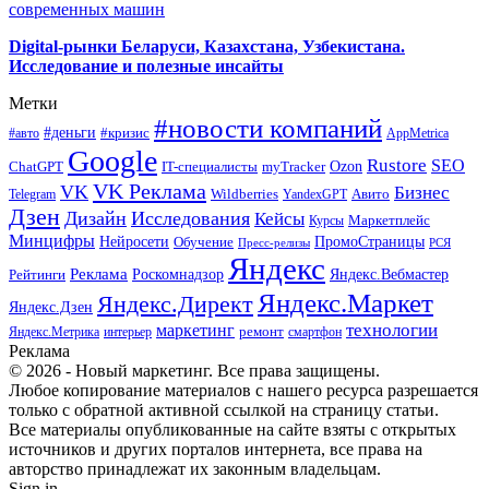
современных машин
Digital-рынки Беларуси, Казахстана, Узбекистана.
Исследование и полезные инсайты
Метки
#новости компаний
#деньги
#кризис
#авто
AppMetrica
Google
Rustore
SEO
myTracker
Ozon
ChatGPT
IT-специалисты
VK Реклама
VK
Бизнес
Авито
Wildberries
Telegram
YandexGPT
Дзен
Дизайн
Исследования
Кейсы
Маркетплейс
Курсы
Минцифры
ПромоСтраницы
Нейросети
Обучение
Пресс-релизы
РСЯ
Яндекс
Реклама
Роскомнадзор
Яндекс.Вебмастер
Рейтинги
Яндекс.Маркет
Яндекс.Директ
Яндекс.Дзен
маркетинг
технологии
ремонт
Яндекс.Метрика
интерьер
смартфон
Реклама
© 2026 - Новый маркетинг. Все права защищены.
Любое копирование материалов с нашего ресурса разрешается
только с обратной активной ссылкой на страницу статьи.
Все материалы опубликованные на сайте взяты с открытых
источников и других порталов интернета, все права на
авторство принадлежат их законным владельцам.
Sign in