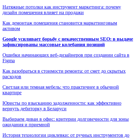
Натяжные потолки как инструмент маркетинга: почему
дизайн помещения влияет на продажи
Как демонтаж помещения становится маркетинговым
активом
Google усиливает борьбу с некачественным SEO: в выдаче
зафиксированы массовые колебания позиций
Ошибки начинающих веб-дизайнеров при создании сайта в
Figma
Как разобраться в стоимости ремонта: от смет до скрытых
расходов
Светлая или темная мебель: что практичнее в обычной
квартире
Юристы по взысканию задолженности: как эффективно
вернуть дебиторку в Беларуси
Выбираем диван в офис: критерии долговечности для зоны
ожидания и приемной
История технологии циклевки: от ручных инструментов до