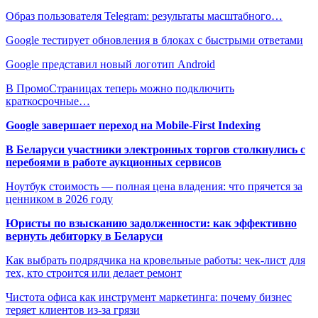
Образ пользователя Telegram: результаты масштабного…
Google тестирует обновления в блоках с быстрыми ответами
Google представил новый логотип Android
В ПромоСтраницах теперь можно подключить
краткосрочные…
Google завершает переход на Mobile-First Indexing
В Беларуси участники электронных торгов столкнулись с
перебоями в работе аукционных сервисов
Ноутбук стоимость — полная цена владения: что прячется за
ценником в 2026 году
Юристы по взысканию задолженности: как эффективно
вернуть дебиторку в Беларуси
Как выбрать подрядчика на кровельные работы: чек-лист для
тех, кто строится или делает ремонт
Чистота офиса как инструмент маркетинга: почему бизнес
теряет клиентов из-за грязи