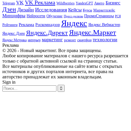
VK Реклама
VK
Бизнес
Авито
Wildberries
Telegram
YandexGPT
Дзен
Дизайн
Исследования
Кейсы
Маркетплейс
Курсы
Минцифры
ПромоСтраницы
Нейросети
Обучение
Пресс-релизы
РСЯ
Яндекс
Реклама
Роскомнадзор
Яндекс.Вебмастер
Рейтинги
Яндекс.Маркет
Яндекс.Директ
Яндекс.Дзен
маркетинг
технологии
ремонт
Яндекс.Метрика
интерьер
смартфон
Реклама
© 2026 - Новый маркетинг. Все права защищены.
Любое копирование материалов с нашего ресурса разрешается
только с обратной активной ссылкой на страницу статьи.
Все материалы опубликованные на сайте взяты с открытых
источников и других порталов интернета, все права на
авторство принадлежат их законным владельцам.
Sign in