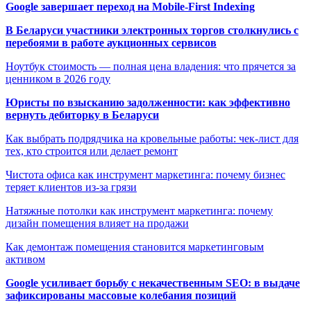
Google завершает переход на Mobile-First Indexing
В Беларуси участники электронных торгов столкнулись с
перебоями в работе аукционных сервисов
Ноутбук стоимость — полная цена владения: что прячется за
ценником в 2026 году
Юристы по взысканию задолженности: как эффективно
вернуть дебиторку в Беларуси
Как выбрать подрядчика на кровельные работы: чек-лист для
тех, кто строится или делает ремонт
Чистота офиса как инструмент маркетинга: почему бизнес
теряет клиентов из-за грязи
Натяжные потолки как инструмент маркетинга: почему
дизайн помещения влияет на продажи
Как демонтаж помещения становится маркетинговым
активом
Google усиливает борьбу с некачественным SEO: в выдаче
зафиксированы массовые колебания позиций