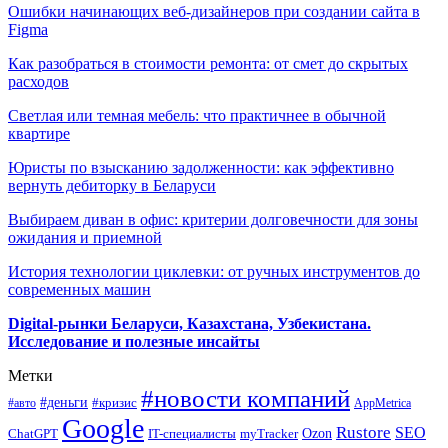
Ошибки начинающих веб-дизайнеров при создании сайта в
Figma
Как разобраться в стоимости ремонта: от смет до скрытых
расходов
Светлая или темная мебель: что практичнее в обычной
квартире
Юристы по взысканию задолженности: как эффективно
вернуть дебиторку в Беларуси
Выбираем диван в офис: критерии долговечности для зоны
ожидания и приемной
История технологии циклевки: от ручных инструментов до
современных машин
Digital-рынки Беларуси, Казахстана, Узбекистана.
Исследование и полезные инсайты
Метки
#новости компаний
#деньги
#кризис
#авто
AppMetrica
Google
Rustore
SEO
myTracker
Ozon
ChatGPT
IT-специалисты