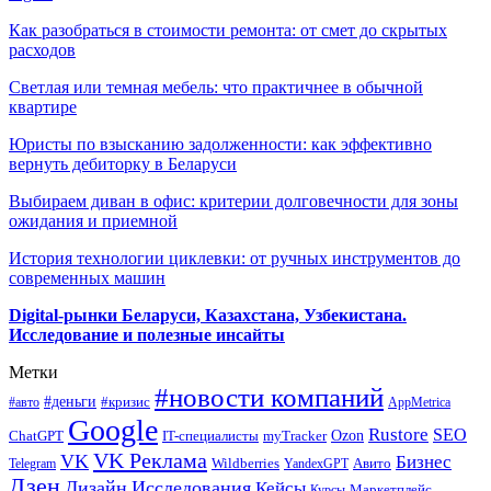
Как разобраться в стоимости ремонта: от смет до скрытых
расходов
Светлая или темная мебель: что практичнее в обычной
квартире
Юристы по взысканию задолженности: как эффективно
вернуть дебиторку в Беларуси
Выбираем диван в офис: критерии долговечности для зоны
ожидания и приемной
История технологии циклевки: от ручных инструментов до
современных машин
Digital-рынки Беларуси, Казахстана, Узбекистана.
Исследование и полезные инсайты
Метки
#новости компаний
#деньги
#кризис
#авто
AppMetrica
Google
Rustore
SEO
myTracker
Ozon
ChatGPT
IT-специалисты
VK Реклама
VK
Бизнес
Авито
Wildberries
Telegram
YandexGPT
Дзен
Дизайн
Исследования
Кейсы
Маркетплейс
Курсы