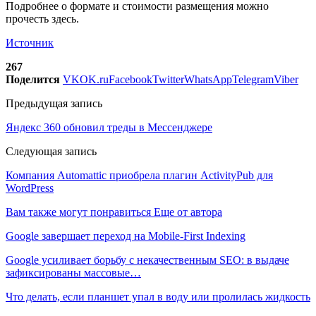
Подробнее о формате и стоимости размещения можно
прочесть здесь.
Источник
267
Поделится
VK
OK.ru
Facebook
Twitter
WhatsApp
Telegram
Viber
Предыдущая запись
Яндекс 360 обновил треды в Мессенджере
Следующая запись
Компания Automattic приобрела плагин ActivityPub для
WordPress
Вам также могут понравиться
Еще от автора
Google завершает переход на Mobile-First Indexing
Google усиливает борьбу с некачественным SEO: в выдаче
зафиксированы массовые…
Что делать, если планшет упал в воду или пролилась жидкость