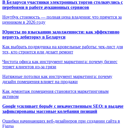
В Беларуси участники электронных торгов столкнулись с
перебоями в работе аукционных сервисов
Ноутбук стоимость — полная цена владения: что прячется за
ценником в 2026 году
Юристы по взысканию задолженности: как эффективно
вернуть дебиторку в Беларуси
Как выбрать подрядчика на кровельные работы: чек-лист для
тех, кто строится или делает ремонт
Чистота офиса как инструмент маркетинга: почему бизнес
теряет клиентов из-за грязи
Натяжные потолки как инструмент маркетинга: почему
дизайн помещения влияет на продажи
Как демонтаж помещения становится маркетинговым
активом
Google усиливает борьбу с некачественным SEO: в выдаче
зафиксированы массовые колебания позиций
Ошибки начинающих веб-дизайнеров при создании сайта в
Figma