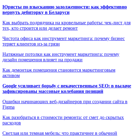
Юристы по взысканию задолженности: как эффективно
вернуть дебиторку в Беларуси
Как выбрать подрядчика на кровельные работы: чек-лист для
тех, кто строится или делает ремонт
Чистота офиса как инструмент маркетинга: почему бизнес
теряет клиентов из-за грязи
Натяжные потолки как инструмент маркетинга: почему
дизайн помещения влияет на продажи
Как демонтаж помещения становится маркетинговым
активом
Google усиливает борьбу с некачественным SEO: в выдаче
зафиксированы массовые колебания позиций
Ошибки начинающих веб-дизайнеров при создании сайта в
Figma
Как разобраться в стоимости ремонта: от смет до скрытых
расходов
Светлая или темная мебель: что практичнее в обычной