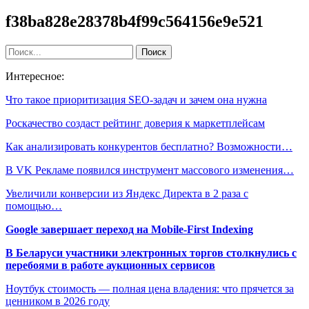
f38ba828e28378b4f99c564156e9e521
Интересное:
Что такое приоритизация SEO-задач и зачем она нужна
Роскачество создаст рейтинг доверия к маркетплейсам
Как анализировать конкурентов бесплатно? Возможности…
В VK Рекламе появился инструмент массового изменения…
Увеличили конверсии из Яндекс Директа в 2 раза с
помощью…
Google завершает переход на Mobile-First Indexing
В Беларуси участники электронных торгов столкнулись с
перебоями в работе аукционных сервисов
Ноутбук стоимость — полная цена владения: что прячется за
ценником в 2026 году