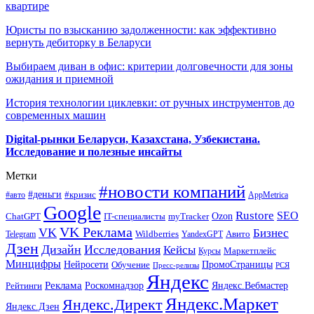
квартире
Юристы по взысканию задолженности: как эффективно
вернуть дебиторку в Беларуси
Выбираем диван в офис: критерии долговечности для зоны
ожидания и приемной
История технологии циклевки: от ручных инструментов до
современных машин
Digital-рынки Беларуси, Казахстана, Узбекистана.
Исследование и полезные инсайты
Метки
#новости компаний
#деньги
#кризис
#авто
AppMetrica
Google
Rustore
SEO
myTracker
Ozon
ChatGPT
IT-специалисты
VK Реклама
VK
Бизнес
Авито
Wildberries
Telegram
YandexGPT
Дзен
Дизайн
Исследования
Кейсы
Маркетплейс
Курсы
Минцифры
ПромоСтраницы
Нейросети
Обучение
Пресс-релизы
РСЯ
Яндекс
Реклама
Роскомнадзор
Яндекс.Вебмастер
Рейтинги
Яндекс.Маркет
Яндекс.Директ
Яндекс.Дзен