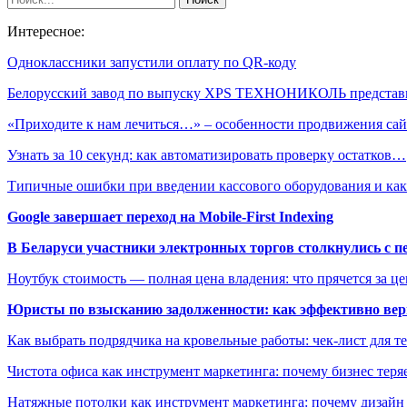
Интересное:
Одноклассники запустили оплату по QR-коду
Белорусский завод по выпуску XPS ТЕХНОНИКОЛЬ предста
«Приходите к нам лечиться…» – особенности продвижения са
Узнать за 10 секунд: как автоматизировать проверку остатков…
Типичные ошибки при введении кассового оборудования и ка
Google завершает переход на Mobile-First Indexing
В Беларуси участники электронных торгов столкнулись с п
Ноутбук стоимость — полная цена владения: что прячется за ц
Юристы по взысканию задолженности: как эффективно верн
Как выбрать подрядчика на кровельные работы: чек-лист для те
Чистота офиса как инструмент маркетинга: почему бизнес теряе
Натяжные потолки как инструмент маркетинга: почему дизайн