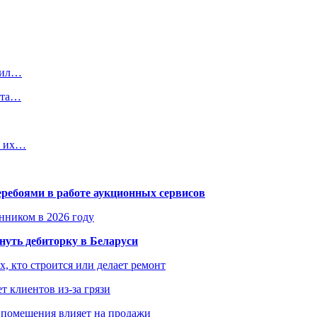
вил…
йта…
к их…
еребоями в работе аукционных сервисов
енником в 2026 году
уть дебиторку в Беларуси
х, кто строится или делает ремонт
т клиентов из-за грязи
 помещения влияет на продажи