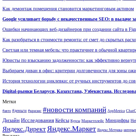
Как демонтаж помещения становится маркетинговым активом
Google усиливает борьбу с некачественным SEO: в выдаче 
Ошибки начинающих веб-дизайнеров при создании сайта в Fi
Как разобраться в стоимости ремонта: от смет до скрытых расх
Светлая или темная мебель: что практичнее в обычной квартир
Юристы по взысканию задолженности: как эффективно вернуть
Выбираем диван в офис: критерии долговечности для зоны ож
История технологии циклевки: от ручных инструментов до с
Digital-рынки Беларуси, Казахстана, Узбекистана. Исследо
Метки
#новости компаний
#деньги
#кризис
Chat
#авто
AppMetrica
Дизайн
Исследования
Кейсы
Минцифры
Маркетплейс
Не
Курсы
Яндекс.Маркет
Яндекс.Директ
Яндекс.Метрика
интерье
Реклама