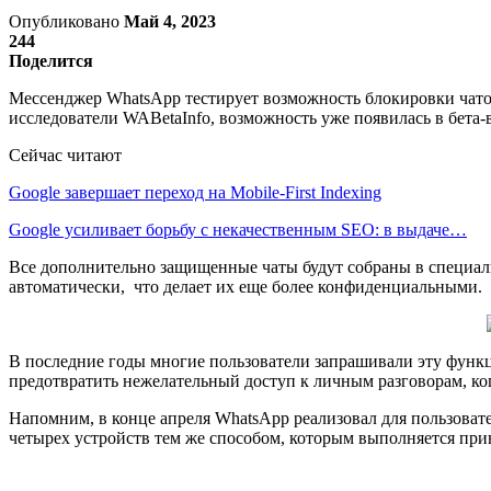
Опубликовано
Май 4, 2023
244
Поделится
Мессенджер WhatsApp тестирует возможность блокировки чатов.
исследователи WABetaInfo, возможность уже появилась в бета
Сейчас читают
Google завершает переход на Mobile-First Indexing
Google усиливает борьбу с некачественным SEO: в выдаче…
Все дополнительно защищенные чаты будут собраны в специальн
автоматически, что делает их еще более конфиденциальными.
В последние годы многие пользователи запрашивали эту функц
предотвратить нежелательный доступ к личным разговорам, ког
Напомним, в конце апреля WhatsApp реализовал для пользовате
четырех устройств тем же способом, которым выполняется прив