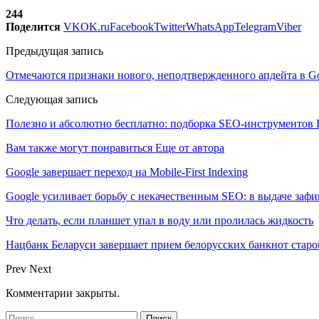
244
Поделится
VK
OK.ru
Facebook
Twitter
WhatsApp
Telegram
Viber
Предыдущая запись
Отмечаются признаки нового, неподтвержденного апдейта в G
Следующая запись
Полезно и абсолютно бесплатно: подборка SEO-инструментов 
Вам также могут понравиться
Еще от автора
Google завершает переход на Mobile-First Indexing
Google усиливает борьбу с некачественным SEO: в выдаче за
Что делать, если планшет упал в воду или пролилась жидкость
Нацбанк Беларуси завершает прием белорусских банкнот старо
Prev
Next
Комментарии закрыты.