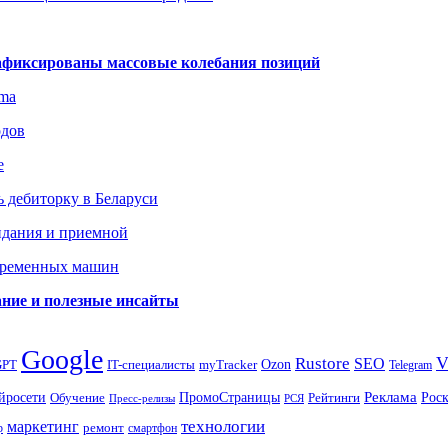
зафиксированы массовые колебания позиций
gma
одов
е
 дебиторку в Беларуси
идания и приемной
овременных машин
вание и полезные инсайты
Google
Rustore
SEO
myTracker
Ozon
GPT
IT-специалисты
Telegram
ПромоСтраницы
Реклама
Рос
йросети
Обучение
Рейтинги
Пресс-релизы
РСЯ
маркетинг
технологии
ремонт
р
смартфон