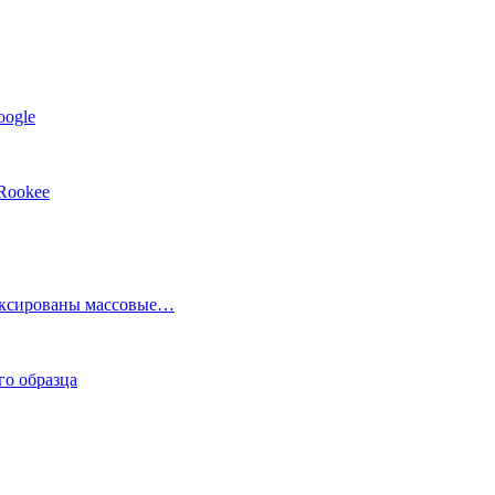
oogle
Rookee
фиксированы массовые…
го образца