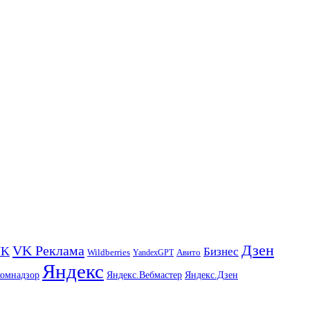
Дзен
VK Реклама
VK
Бизнес
Авито
Wildberries
YandexGPT
Яндекс
комнадзор
Яндекс.Вебмастер
Яндекс.Дзен