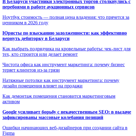
В Беларуси участники электронных торгов столкнулись с
перебоями в работе аукционных сервисов
Ноутбук стоимость — полная цена владения: что прячется за
ценником в 2026 году
Юристы по взысканию задолженности: как эффективно
вернуть дебиторку в Беларуси
Как выбрать подрядчика на кровельные работы: чек-лист для
тех, кто строится или делает ремонт
Чистота офиса как инструмент маркетинга: почему бизнес
теряет клиентов из-за грязи
Натяжные потолки как инструмент маркетинга: почему
дизайн помещения влияет на продажи
Как демонтаж помещения становится маркетинговым
активом
Google усиливает борьбу с некачественным SEO: в выдаче
зафиксированы массовые колебания позиций
Ошибки начинающих веб-дизайнеров при создании сайта в
Figma