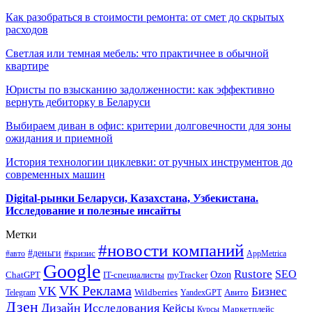
Как разобраться в стоимости ремонта: от смет до скрытых
расходов
Светлая или темная мебель: что практичнее в обычной
квартире
Юристы по взысканию задолженности: как эффективно
вернуть дебиторку в Беларуси
Выбираем диван в офис: критерии долговечности для зоны
ожидания и приемной
История технологии циклевки: от ручных инструментов до
современных машин
Digital-рынки Беларуси, Казахстана, Узбекистана.
Исследование и полезные инсайты
Метки
#новости компаний
#деньги
#кризис
#авто
AppMetrica
Google
Rustore
SEO
myTracker
Ozon
ChatGPT
IT-специалисты
VK Реклама
VK
Бизнес
Авито
Wildberries
Telegram
YandexGPT
Дзен
Дизайн
Исследования
Кейсы
Маркетплейс
Курсы