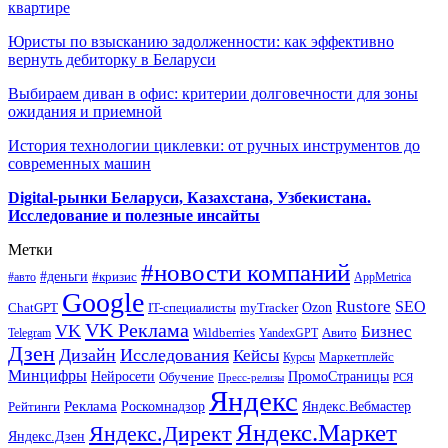
квартире
Юристы по взысканию задолженности: как эффективно
вернуть дебиторку в Беларуси
Выбираем диван в офис: критерии долговечности для зоны
ожидания и приемной
История технологии циклевки: от ручных инструментов до
современных машин
Digital-рынки Беларуси, Казахстана, Узбекистана.
Исследование и полезные инсайты
Метки
#новости компаний
#деньги
#кризис
#авто
AppMetrica
Google
Rustore
SEO
myTracker
Ozon
ChatGPT
IT-специалисты
VK Реклама
VK
Бизнес
Авито
Wildberries
Telegram
YandexGPT
Дзен
Дизайн
Исследования
Кейсы
Маркетплейс
Курсы
Минцифры
ПромоСтраницы
Нейросети
Обучение
Пресс-релизы
РСЯ
Яндекс
Реклама
Роскомнадзор
Яндекс.Вебмастер
Рейтинги
Яндекс.Маркет
Яндекс.Директ
Яндекс.Дзен