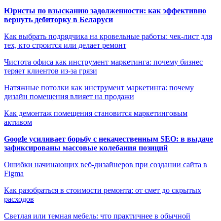
Юристы по взысканию задолженности: как эффективно
вернуть дебиторку в Беларуси
Как выбрать подрядчика на кровельные работы: чек-лист для
тех, кто строится или делает ремонт
Чистота офиса как инструмент маркетинга: почему бизнес
теряет клиентов из-за грязи
Натяжные потолки как инструмент маркетинга: почему
дизайн помещения влияет на продажи
Как демонтаж помещения становится маркетинговым
активом
Google усиливает борьбу с некачественным SEO: в выдаче
зафиксированы массовые колебания позиций
Ошибки начинающих веб-дизайнеров при создании сайта в
Figma
Как разобраться в стоимости ремонта: от смет до скрытых
расходов
Светлая или темная мебель: что практичнее в обычной