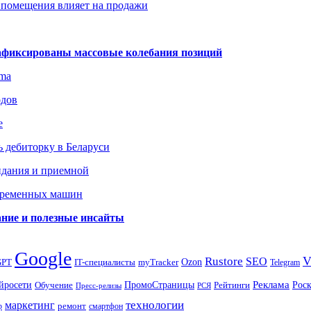
 помещения влияет на продажи
зафиксированы массовые колебания позиций
gma
одов
е
 дебиторку в Беларуси
идания и приемной
овременных машин
вание и полезные инсайты
Google
Rustore
SEO
myTracker
Ozon
GPT
IT-специалисты
Telegram
ПромоСтраницы
Реклама
Рос
йросети
Обучение
Рейтинги
Пресс-релизы
РСЯ
маркетинг
технологии
ремонт
р
смартфон