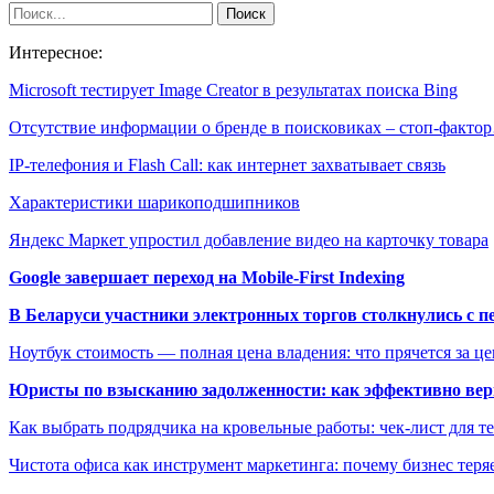
Интересное:
Microsoft тестирует Image Creator в результатах поиска Bing
Отсутствие информации о бренде в поисковиках – стоп-факто
IP-телефония и Flash Call: как интернет захватывает связь
Характеристики шарикоподшипников
Яндекс Маркет упростил добавление видео на карточку товара
Google завершает переход на Mobile-First Indexing
В Беларуси участники электронных торгов столкнулись с п
Ноутбук стоимость — полная цена владения: что прячется за ц
Юристы по взысканию задолженности: как эффективно верн
Как выбрать подрядчика на кровельные работы: чек-лист для те
Чистота офиса как инструмент маркетинга: почему бизнес теряе