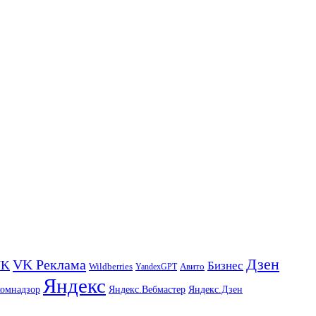
Дзен
VK Реклама
VK
Бизнес
Авито
Wildberries
YandexGPT
Яндекс
комнадзор
Яндекс.Вебмастер
Яндекс.Дзен