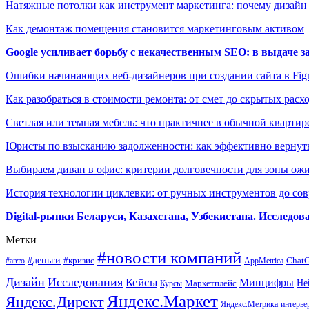
Натяжные потолки как инструмент маркетинга: почему дизайн
Как демонтаж помещения становится маркетинговым активом
Google усиливает борьбу с некачественным SEO: в выдаче 
Ошибки начинающих веб-дизайнеров при создании сайта в Fi
Как разобраться в стоимости ремонта: от смет до скрытых расх
Светлая или темная мебель: что практичнее в обычной квартир
Юристы по взысканию задолженности: как эффективно вернуть
Выбираем диван в офис: критерии долговечности для зоны ож
История технологии циклевки: от ручных инструментов до с
Digital-рынки Беларуси, Казахстана, Узбекистана. Исследо
Метки
#новости компаний
#деньги
#кризис
Chat
#авто
AppMetrica
Дизайн
Исследования
Кейсы
Минцифры
Маркетплейс
Не
Курсы
Яндекс.Маркет
Яндекс.Директ
Яндекс.Метрика
интерье