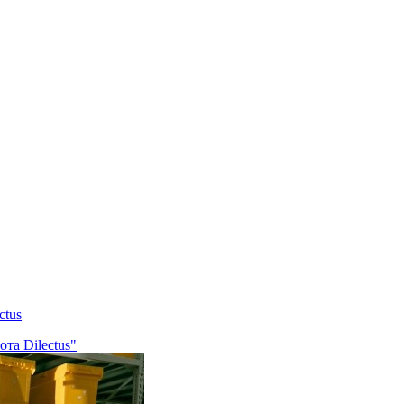
ctus
та Dilectus"