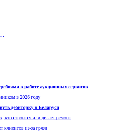
р…
еребоями в работе аукционных сервисов
енником в 2026 году
уть дебиторку в Беларуси
х, кто строится или делает ремонт
т клиентов из-за грязи