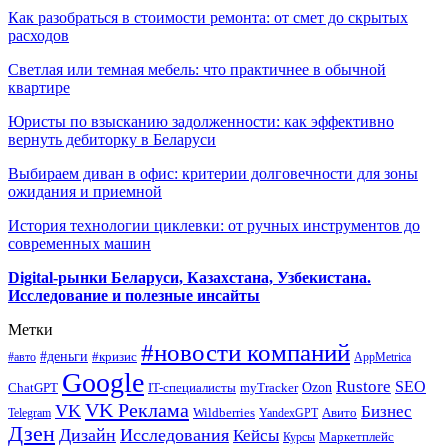
Как разобраться в стоимости ремонта: от смет до скрытых
расходов
Светлая или темная мебель: что практичнее в обычной
квартире
Юристы по взысканию задолженности: как эффективно
вернуть дебиторку в Беларуси
Выбираем диван в офис: критерии долговечности для зоны
ожидания и приемной
История технологии циклевки: от ручных инструментов до
современных машин
Digital-рынки Беларуси, Казахстана, Узбекистана.
Исследование и полезные инсайты
Метки
#новости компаний
#деньги
#кризис
#авто
AppMetrica
Google
Rustore
SEO
myTracker
Ozon
ChatGPT
IT-специалисты
VK Реклама
VK
Бизнес
Авито
Wildberries
Telegram
YandexGPT
Дзен
Дизайн
Исследования
Кейсы
Маркетплейс
Курсы