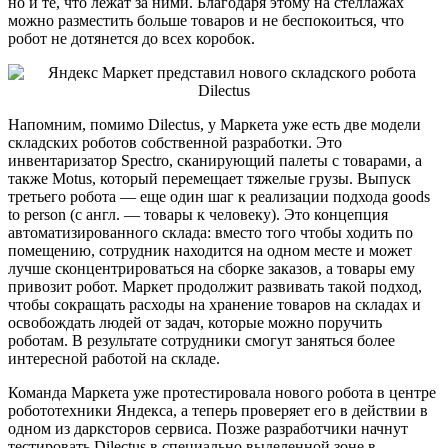
но и те, что лежат за ними. Благодаря этому на стеллажах
можно разместить больше товаров и не беспокоиться, что
робот не дотянется до всех коробок.
Напомним, помимо Dilectus, у Маркета уже есть две модели
складских роботов собственной разработки. Это
инвентаризатор Spectro, сканирующий палеты с товарами, а
также Motus, который перемещает тяжелые грузы. Выпуск
третьего робота — еще один шаг к реализации подхода goods
to person (с англ. — товары к человеку). Это концепция
автоматизированного склада: вместо того чтобы ходить по
помещению, сотрудник находится на одном месте и может
лучше сконцентрироваться на сборке заказов, а товары ему
привозит робот. Маркет продолжит развивать такой подход,
чтобы сокращать расходы на хранение товаров на складах и
освобождать людей от задач, которые можно поручить
роботам. В результате сотрудники смогут заняться более
интересной работой на складе.
Команда Маркета уже протестировала нового робота в центре
робототехники Яндекса, а теперь проверяет его в действии в
одном из дарксторов сервиса. Позже разработчики начнут
тестировать Dilectus в специально выделенной зоне в