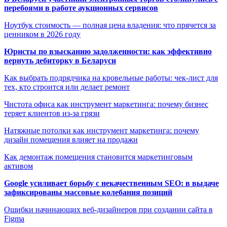
перебоями в работе аукционных сервисов
Ноутбук стоимость — полная цена владения: что прячется за
ценником в 2026 году
Юристы по взысканию задолженности: как эффективно
вернуть дебиторку в Беларуси
Как выбрать подрядчика на кровельные работы: чек-лист для
тех, кто строится или делает ремонт
Чистота офиса как инструмент маркетинга: почему бизнес
теряет клиентов из-за грязи
Натяжные потолки как инструмент маркетинга: почему
дизайн помещения влияет на продажи
Как демонтаж помещения становится маркетинговым
активом
Google усиливает борьбу с некачественным SEO: в выдаче
зафиксированы массовые колебания позиций
Ошибки начинающих веб-дизайнеров при создании сайта в
Figma