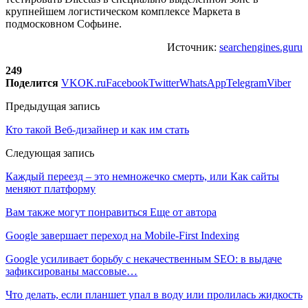
крупнейшем логистическом комплексе Маркета в
подмосковном Софьине.
Источник:
searchengines.guru
249
Поделится
VK
OK.ru
Facebook
Twitter
WhatsApp
Telegram
Viber
Предыдущая запись
Кто такой Веб-дизайнер и как им стать
Следующая запись
Каждый переезд – это немножечко смерть, или Как сайты
меняют платформу
Вам также могут понравиться
Еще от автора
Google завершает переход на Mobile-First Indexing
Google усиливает борьбу с некачественным SEO: в выдаче
зафиксированы массовые…
Что делать, если планшет упал в воду или пролилась жидкость