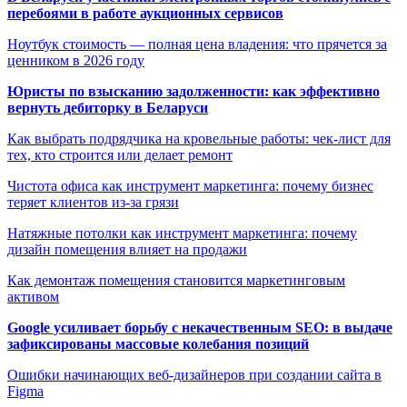
перебоями в работе аукционных сервисов
Ноутбук стоимость — полная цена владения: что прячется за
ценником в 2026 году
Юристы по взысканию задолженности: как эффективно
вернуть дебиторку в Беларуси
Как выбрать подрядчика на кровельные работы: чек-лист для
тех, кто строится или делает ремонт
Чистота офиса как инструмент маркетинга: почему бизнес
теряет клиентов из-за грязи
Натяжные потолки как инструмент маркетинга: почему
дизайн помещения влияет на продажи
Как демонтаж помещения становится маркетинговым
активом
Google усиливает борьбу с некачественным SEO: в выдаче
зафиксированы массовые колебания позиций
Ошибки начинающих веб-дизайнеров при создании сайта в
Figma