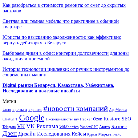
Как разобраться в стоимости ремонта: от смет до скрытых
расходов
Светлая или темная мебель: что практичнее в обычной
квартире
Юристы по взысканию задолженности: как эффективно
вернуть дебиторку в Беларуси
Выбираем диван в офис: критерии долговечности для зоны
ожидания и приемной
История технологии циклевки: от ручных инструментов до
современных машин
Digital-рынки Беларуси, Казахстана, Узбекистана.
Исследование и полезные инсайты
Метки
#новости компаний
#деньги
#кризис
#авто
AppMetrica
Google
Rustore
SEO
myTracker
Ozon
ChatGPT
IT-специалисты
VK Реклама
VK
Бизнес
Авито
Wildberries
Telegram
YandexGPT
Дзен
Дизайн
Исследования
Кейсы
Маркетплейс
Курсы