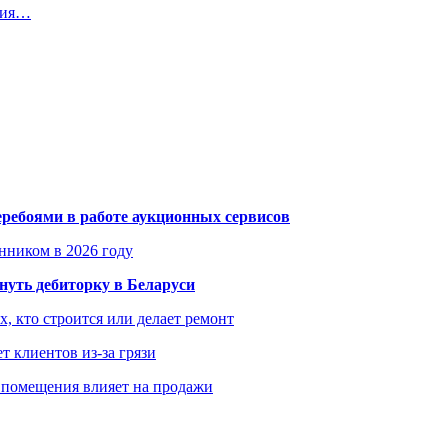
ания…
еребоями в работе аукционных сервисов
енником в 2026 году
уть дебиторку в Беларуси
х, кто строится или делает ремонт
т клиентов из-за грязи
 помещения влияет на продажи