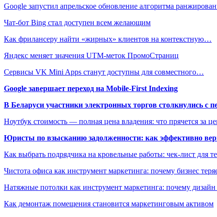
Google запустил апрельское обновление алгоритма ранжиров
Чат-бот Bing стал доступен всем желающим
Как фрилансеру найти «жирных» клиентов на контекстную…
Яндекс меняет значения UTM-меток ПромоСтраниц
Сервисы VK Mini Apps станут доступны для совместного…
Google завершает переход на Mobile-First Indexing
В Беларуси участники электронных торгов столкнулись с п
Ноутбук стоимость — полная цена владения: что прячется за ц
Юристы по взысканию задолженности: как эффективно верн
Как выбрать подрядчика на кровельные работы: чек-лист для те
Чистота офиса как инструмент маркетинга: почему бизнес теряе
Натяжные потолки как инструмент маркетинга: почему дизайн
Как демонтаж помещения становится маркетинговым активом