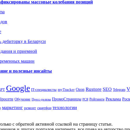
зафиксированы массовые колебания позиций
gma
одов
е
 дебиторку в Беларуси
идания и приемной
овременных машин
вание и полезные инсайты
Google
Rustore
SEO
myTracker
Ozon
GPT
IT-специалисты
Telegram
ПромоСтраницы
Реклама
Рос
йросети
Обучение
Рейтинги
Пресс-релизы
РСЯ
маркетинг
технологии
ремонт
р
смартфон
олько с обратной активной ссылкой на страницу статьи.
чников и других порталов интернета, все права на авторство п