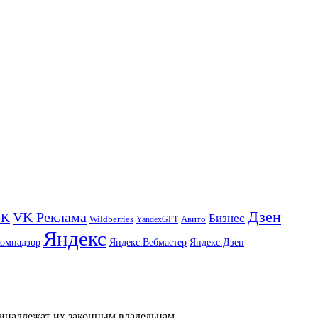
Дзен
VK Реклама
VK
Бизнес
Авито
Wildberries
YandexGPT
Яндекс
комнадзор
Яндекс.Вебмастер
Яндекс.Дзен
ринадлежат их законным владельцам.