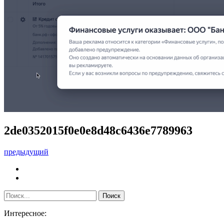
2de0352015f0e0e8d48c6436e7789963
предыдущий
Интересное: