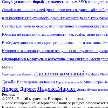
Google усиливает борьбу с некачественным SEO: в выдаче 
Ошибки начинающих веб-дизайнеров при создании сайта в Fi
Как разобраться в стоимости ремонта: от смет до скрытых расх
Светлая или темная мебель: что практичнее в обычной квартир
Юристы по взысканию задолженности: как эффективно вернуть
Выбираем диван в офис: критерии долговечности для зоны ож
История технологии циклевки: от ручных инструментов до с
Digital-рынки Беларуси, Казахстана, Узбекистана. Исследо
Метки
#новости компаний
#деньги
#кризис
Chat
#авто
AppMetrica
Дизайн
Исследования
Кейсы
Минцифры
Маркетплейс
Не
Курсы
Яндекс.Маркет
Яндекс.Директ
Яндекс.Метрика
интерье
Реклама
© 2026 - Новый маркетинг. Все права защищены.
Любое копирование материалов с нашего ресурса разрешается т
Все материалы опубликованные на сайте взяты с открытых исто