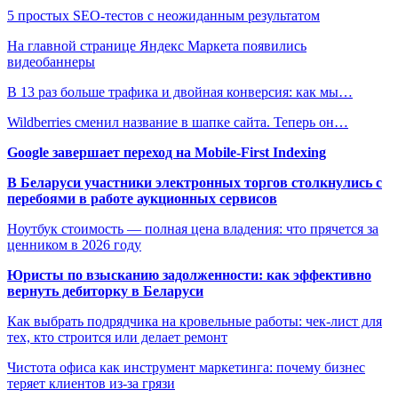
5 простых SEO-тестов с неожиданным результатом
На главной странице Яндекс Маркета появились
видеобаннеры
В 13 раз больше трафика и двойная конверсия: как мы…
Wildberries сменил название в шапке сайта. Теперь он…
Google завершает переход на Mobile-First Indexing
В Беларуси участники электронных торгов столкнулись с
перебоями в работе аукционных сервисов
Ноутбук стоимость — полная цена владения: что прячется за
ценником в 2026 году
Юристы по взысканию задолженности: как эффективно
вернуть дебиторку в Беларуси
Как выбрать подрядчика на кровельные работы: чек-лист для
тех, кто строится или делает ремонт
Чистота офиса как инструмент маркетинга: почему бизнес
теряет клиентов из-за грязи