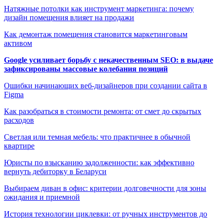
Натяжные потолки как инструмент маркетинга: почему
дизайн помещения влияет на продажи
Как демонтаж помещения становится маркетинговым
активом
Google усиливает борьбу с некачественным SEO: в выдаче
зафиксированы массовые колебания позиций
Ошибки начинающих веб-дизайнеров при создании сайта в
Figma
Как разобраться в стоимости ремонта: от смет до скрытых
расходов
Светлая или темная мебель: что практичнее в обычной
квартире
Юристы по взысканию задолженности: как эффективно
вернуть дебиторку в Беларуси
Выбираем диван в офис: критерии долговечности для зоны
ожидания и приемной
История технологии циклевки: от ручных инструментов до