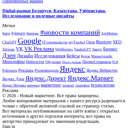
современных машин
Digital-рынки Беларуси, Казахстана, Узбекистана.
Исследование и полезные инсайты
Метки
#новости компаний
#деньги
#кризис
#авто
AppMetrica
Google
Rustore
SEO
myTracker
Ozon
ChatGPT
IT-специалисты
VK Реклама
VK
Бизнес
Авито
Wildberries
Telegram
YandexGPT
Дзен
Дизайн
Исследования
Кейсы
Маркетплейс
Курсы
Минцифры
ПромоСтраницы
Нейросети
Обучение
Пресс-релизы
РСЯ
Яндекс
Реклама
Роскомнадзор
Яндекс.Вебмастер
Рейтинги
Яндекс.Маркет
Яндекс.Директ
Яндекс.Дзен
маркетинг
технологии
ремонт
Яндекс.Метрика
интерьер
смартфон
Реклама
© 2026 - Новый маркетинг. Все права защищены.
Любое копирование материалов с нашего ресурса разрешается
только с обратной активной ссылкой на страницу статьи.
Все материалы опубликованные на сайте взяты с открытых
источников и других порталов интернета, все права на
авторство принадлежат их законным владельцам.
Sign in